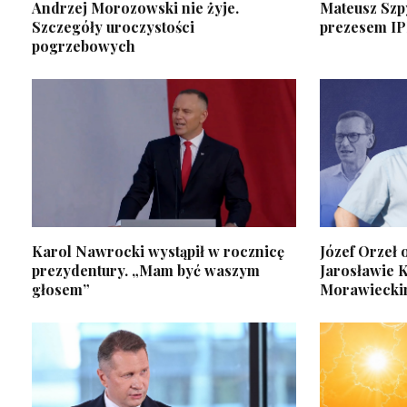
Andrzej Morozowski nie żyje.
Mateusz Szp
Szczegóły uroczystości
prezesem IP
pogrzebowych
Karol Nawrocki wystąpił w rocznicę
Józef Orzeł
prezydentury. „Mam być waszym
Jarosławie 
głosem”
Morawieck