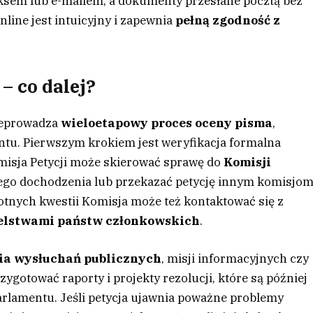
aksem lub e-mailem, a dokumenty przesłane pocztą bez
line jest intuicyjny i zapewnia
pełną zgodność z
– co dalej?
zeprowadza
wieloetapowy proces oceny pisma
,
ntu. Pierwszym krokiem jest weryfikacja formalna
omisja Petycji może skierować sprawę do
Komisji
go dochodzenia lub przekazać petycję innym komisjo
tnych kwestii Komisja może też kontaktować się z
elstwami państw członkowskich
.
ia wysłuchań publicznych
, misji informacyjnych czy
zygotować raporty i projekty rezolucji, które są później
rlamentu. Jeśli petycja ujawnia poważne problemy