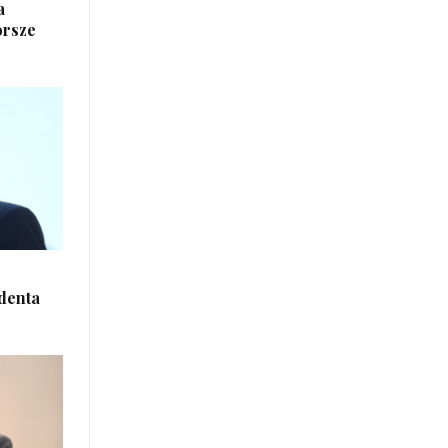
a
orsze
denta