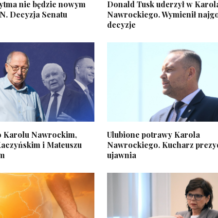
ytma nie będzie nowym
Donald Tusk uderzył w Karol
N. Decyzja Senatu
Nawrockiego. Wymienił najg
decyzje
 o Karolu Nawrockim,
Ulubione potrawy Karola
Kaczyńskim i Mateuszu
Nawrockiego. Kucharz prezy
im
ujawnia