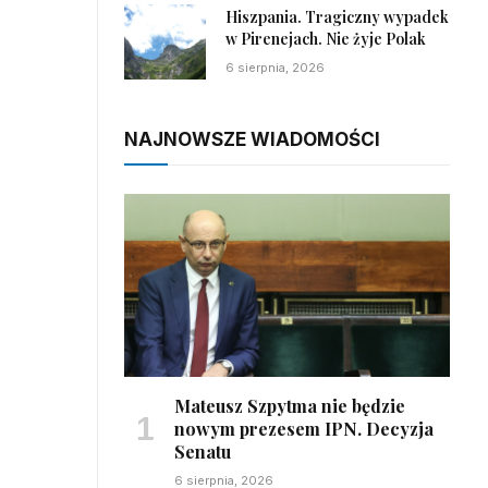
Hiszpania. Tragiczny wypadek
w Pirenejach. Nie żyje Polak
6 sierpnia, 2026
NAJNOWSZE WIADOMOŚCI
Mateusz Szpytma nie będzie
nowym prezesem IPN. Decyzja
Senatu
6 sierpnia, 2026