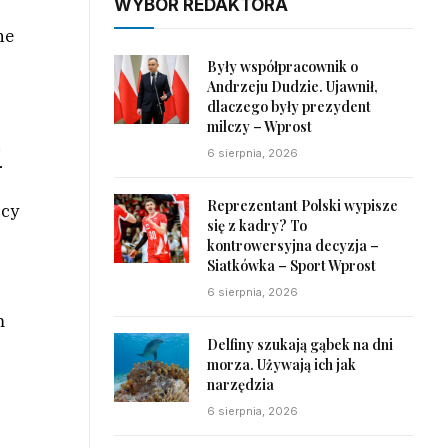
WYBÓR REDAKTORA
ne
Były współpracownik o
Andrzeju Dudzie. Ujawnił,
dlaczego były prezydent
milczy – Wprost
i
6 sierpnia, 2026
Reprezentant Polski wypisze
ocy
się z kadry? To
kontrowersyjna decyzja –
Siatkówka – Sport Wprost
6 sierpnia, 2026
m
Delfiny szukają gąbek na dni
morza. Używają ich jak
narzędzia
6 sierpnia, 2026