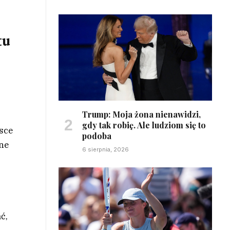
tu
Trump: Moja żona nienawidzi,
gdy tak robię. Ale ludziom się to
jsce
podoba
ne
6 sierpnia, 2026
ć,