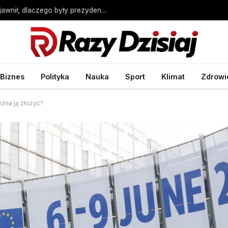
Były współpracownik o Andrzeju Dudzie. Ujawnił, dlaczego były prezydent milczy – Wprost
Biznes
Polityka
Nauka
Sport
Klimat
Zdrowi
ożna ją złożyć?