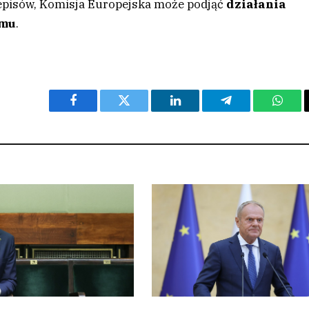
episów, Komisja Europejska może podjąć
działania
emu
.
Facebook
Twitter
LinkedIn
Telegram
What