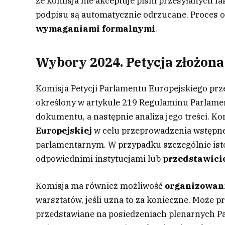
że komisja nie akceptuje pism przesyłanych f
podpisu są automatycznie odrzucane. Proces on
wymaganiami formalnymi
.
Wybory 2024. Petycja złożona 
Komisja Petycji Parlamentu Europejskiego pr
określony w artykule 219 Regulaminu Parlame
dokumentu, a następnie analiza jego treści. K
Europejskiej
w celu przeprowadzenia wstępne
parlamentarnym. W przypadku szczególnie isto
odpowiednimi instytucjami lub
przedstawici
Komisja ma również możliwość
organizowan
warsztatów, jeśli uzna to za konieczne. Może pr
przedstawiane na posiedzeniach plenarnych Pa