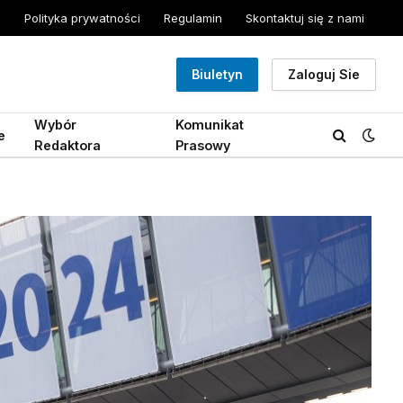
Polityka prywatności
Regulamin
Skontaktuj się z nami
Biuletyn
Zaloguj Sie
Wybór
Komunikat
e
Redaktora
Prasowy