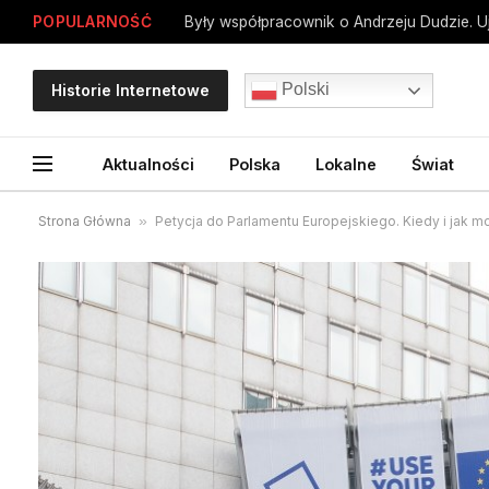
POPULARNOŚĆ
Polski
Historie Internetowe
Aktualności
Polska
Lokalne
Świat
Strona Główna
»
Petycja do Parlamentu Europejskiego. Kiedy i jak m