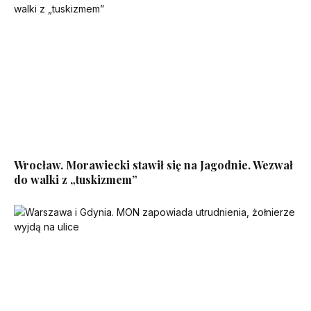
Wrocław. Morawiecki stawił się na Jagodnie. Wezwał
do walki z „tuskizmem”