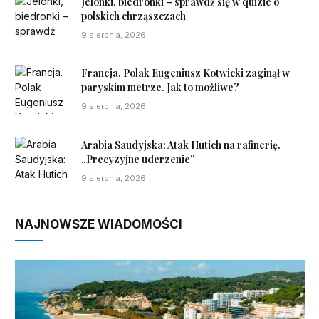
Jelonki, biedronki – sprawdź się w quizie o
polskich chrząszczach
9 sierpnia, 2026
Francja. Polak Eugeniusz Kotwicki zaginął w
paryskim metrze. Jak to możliwe?
9 sierpnia, 2026
Arabia Saudyjska: Atak Hutich na rafinerię.
„Precyzyjne uderzenie”
9 sierpnia, 2026
NAJNOWSZE WIADOMOŚCI