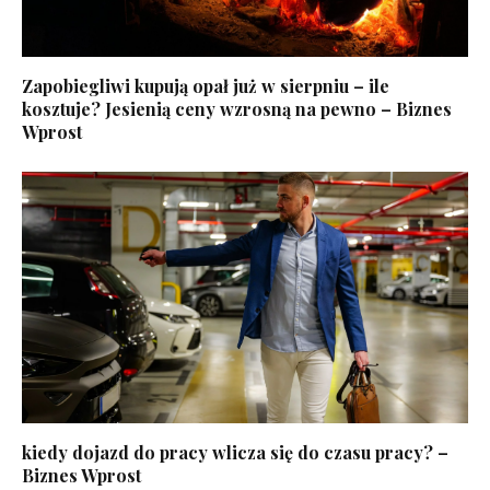
Zapobiegliwi kupują opał już w sierpniu – ile
kosztuje? Jesienią ceny wzrosną na pewno – Biznes
Wprost
kiedy dojazd do pracy wlicza się do czasu pracy? –
Biznes Wprost