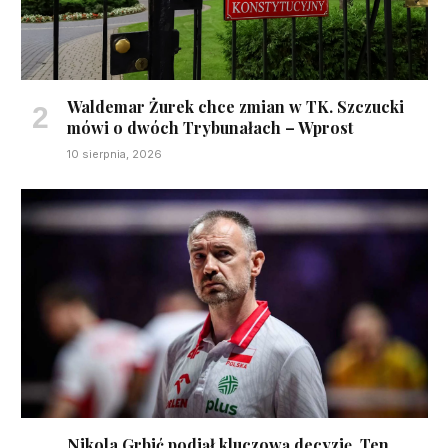
Waldemar Żurek chce zmian w TK. Szczucki
mówi o dwóch Trybunałach – Wprost
10 sierpnia, 2026
Nikola Grbić podjął kluczową decyzję. Ten