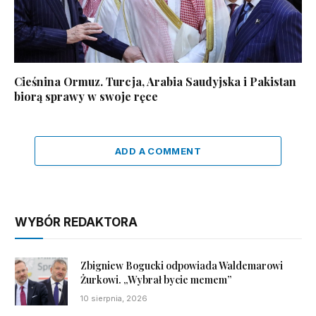
Cieśnina Ormuz. Turcja, Arabia Saudyjska i Pakistan
biorą sprawy w swoje ręce
ADD A COMMENT
WYBÓR REDAKTORA
Zbigniew Bogucki odpowiada Waldemarowi
Żurkowi. „Wybrał bycie memem”
10 sierpnia, 2026