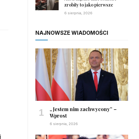
zrobiły to jako pierwsze
6 sierpnia, 2026
NAJNOWSZE WIADOMOŚCI
„Jestem nim zachwycony” –
Wprost
6 sierpnia, 2026
j