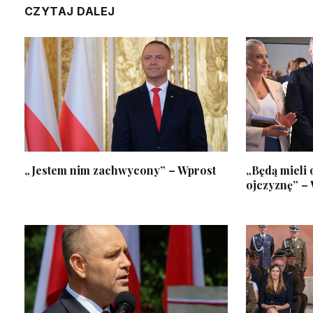
CZYTAJ DALEJ
„Jestem nim zachwycony” – Wprost
„Będą mieli 
ojczyznę” –