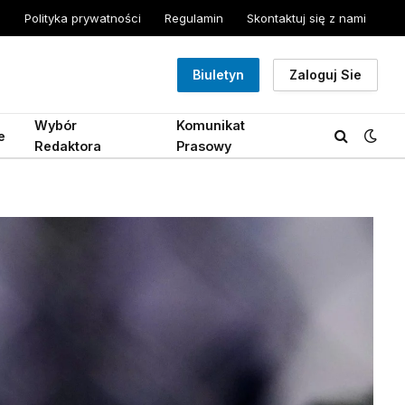
Polityka prywatności
Regulamin
Skontaktuj się z nami
Biuletyn
Zaloguj Sie
Wybór
Komunikat
e
Redaktora
Prasowy