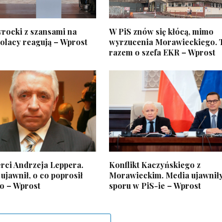
rocki z szansami na
W PiS znów się kłócą, mimo
olacy reagują – Wprost
wyrzucenia Morawieckiego.
razem o szefa EKR – Wprost
ierci Andrzeja Leppera.
Konflikt Kaczyńskiego z
 ujawnił, o co poprosił
Morawieckim. Media ujawniły
o – Wprost
sporu w PiS-ie – Wprost