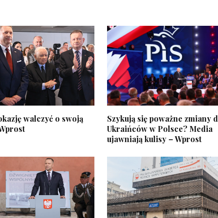
okazję walczyć o swoją
Szykują się poważne zmiany d
 Wprost
Ukraińców w Polsce? Media
ujawniają kulisy – Wprost