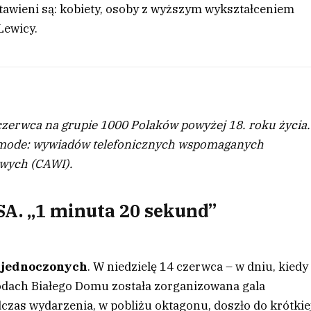
tawieni są: kobiety, osoby z wyższym wykształceniem
Lewicy.
zerwca na grupie 1000 Polaków powyżej 18. roku życia.
d-mode: wywiadów telefonicznych wspomaganych
wych (CAWI).
SA. „1 minuta 20 sekund”
 Zjednoczonych
. W niedzielę 14 czerwca – w dniu, kiedy
odach Białego Domu została zorganizowana gala
zas wydarzenia, w pobliżu oktagonu, doszło do krótkie