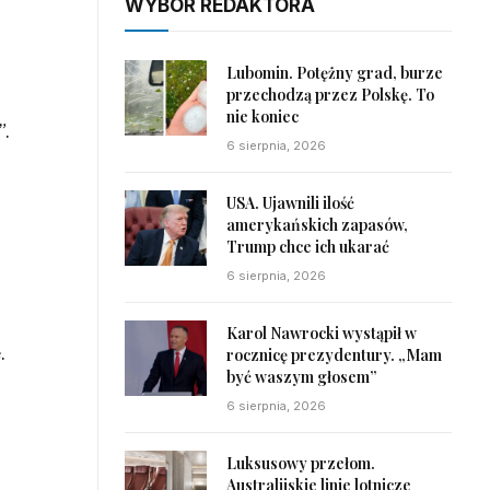
WYBÓR REDAKTORA
Lubomin. Potężny grad, burze
przechodzą przez Polskę. To
nie koniec
”.
6 sierpnia, 2026
USA. Ujawnili ilość
amerykańskich zapasów,
Trump chce ich ukarać
6 sierpnia, 2026
Karol Nawrocki wystąpił w
.
rocznicę prezydentury. „Mam
być waszym głosem”
6 sierpnia, 2026
Luksusowy przełom.
Australijskie linie lotnicze