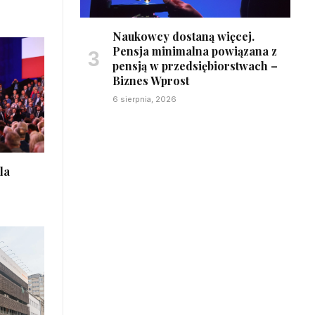
Naukowcy dostaną więcej.
Pensja minimalna powiązana z
pensją w przedsiębiorstwach –
Biznes Wprost
6 sierpnia, 2026
la