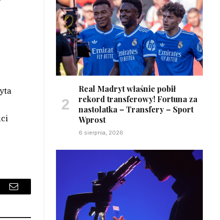
Real Madryt właśnie pobił
yta
rekord transferowy! Fortuna za
nastolatka – Transfery – Sport
ci
Wprost
6 sierpnia, 2026
sApp
Email