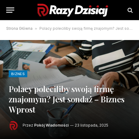
Strona Główna
»
Polacy poleciliby swoją firmę znajomym? Jest sondaż – Biznes Wprost
BIZNES
Polacy poleciliby swoją firmę
znajomym? Jest sondaż – Biznes
Wprost
Przez
Pokój Wiadomości
23 listopada, 2025