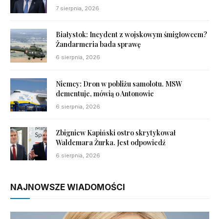
7 sierpnia, 2026
Białystok: Incydent z wojskowym śmigłowcem?
Żandarmeria bada sprawę
6 sierpnia, 2026
Niemcy: Dron w pobliżu samolotu. MSW
dementuje, mówią o Antonowie
6 sierpnia, 2026
Zbigniew Kapiński ostro skrytykował
Waldemara Żurka. Jest odpowiedź
6 sierpnia, 2026
NAJNOWSZE WIADOMOŚCI