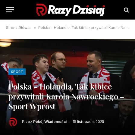
Strona Główna
»
Polska – Holandia. Tak kibice przywitali Karola Nawrockiego – Sport Wprost
SPORT
Polska – Holandia. Tak kibice
przywitali Karola Nawrockiego –
Sport Wprost
Przez
Pokój Wiadomości
15 listopada, 2025