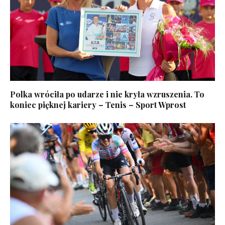
Polka wróciła po udarze i nie kryła wzruszenia. To
koniec pięknej kariery – Tenis – Sport Wprost