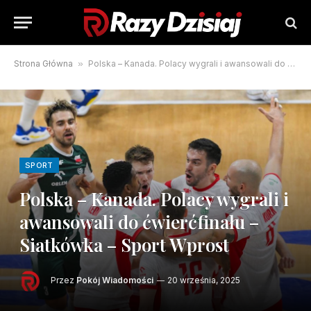
Strona Główna
»
Polska – Kanada. Polacy wygrali i awansowali do ćwierćfinału – Siatkówka – Sport Wprost
SPORT
Polska – Kanada. Polacy wygrali i
awansowali do ćwierćfinału –
Siatkówka – Sport Wprost
Przez
Pokój Wiadomości
20 września, 2025