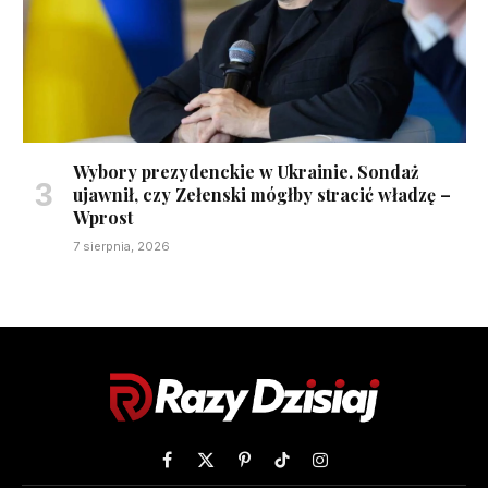
Wybory prezydenckie w Ukrainie. Sondaż
ujawnił, czy Zełenski mógłby stracić władzę –
Wprost
7 sierpnia, 2026
Facebook
X
Pinterest
TikTok
Instagram