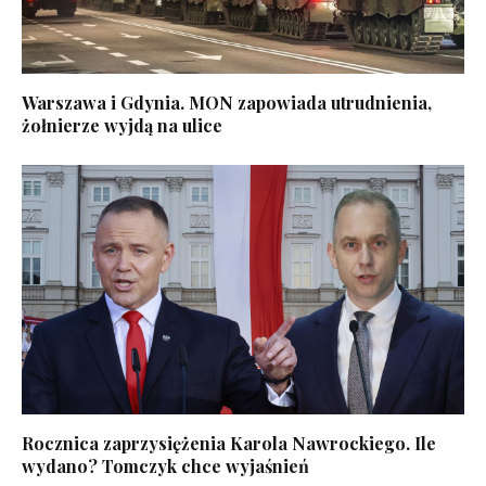
Warszawa i Gdynia. MON zapowiada utrudnienia,
żołnierze wyjdą na ulice
Rocznica zaprzysiężenia Karola Nawrockiego. Ile
wydano? Tomczyk chce wyjaśnień