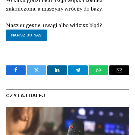
Po kilku godzinach akcja wojska została
zakończona, a maszyny wróciły do bazy.
Masz sugestie, uwagi albo widzisz błąd?
NAPISZ DO NAS
Facebook
Twitter
LinkedIn
Telegram
WhatsApp
Email
CZYTAJ DALEJ