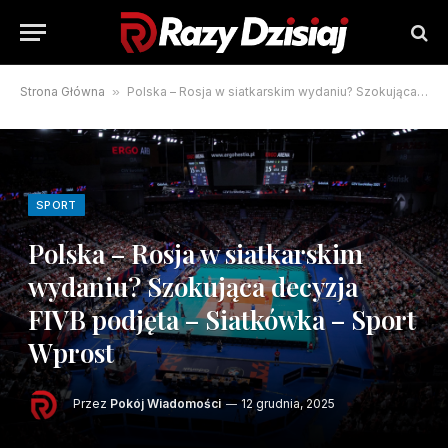
Strona Główna
»
Polska – Rosja w siatkarskim wydaniu? Szokująca decyzja FIVB podjęta – Siatkówka – Sport Wprost
SPORT
Polska – Rosja w siatkarskim
wydaniu? Szokująca decyzja
FIVB podjęta – Siatkówka – Sport
Wprost
Przez
Pokój Wiadomości
12 grudnia, 2025