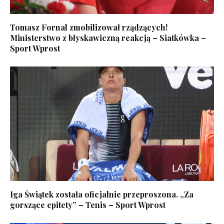
Tomasz Fornal zmobilizował rządzących!
Ministerstwo z błyskawiczną reakcją – Siatkówka –
Sport Wprost
Iga Świątek została oficjalnie przeproszona. „Za
gorszące epitety” – Tenis – Sport Wprost