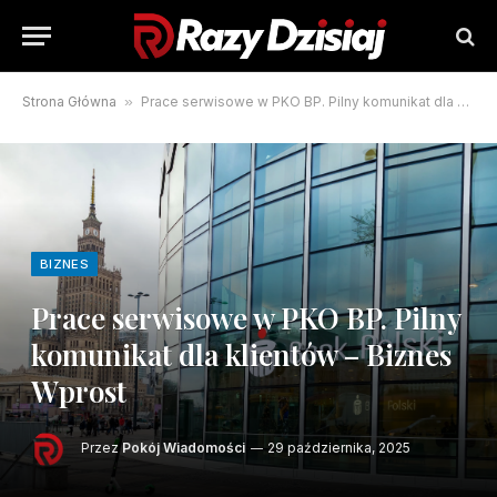
Strona Główna
»
Prace serwisowe w PKO BP. Pilny komunikat dla klientów – Biznes Wprost
BIZNES
Prace serwisowe w PKO BP. Pilny
komunikat dla klientów – Biznes
Wprost
Przez
Pokój Wiadomości
29 października, 2025