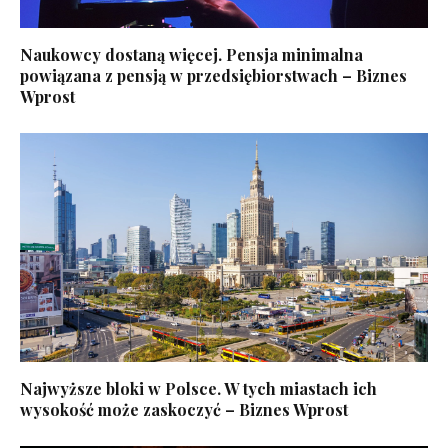
Naukowcy dostaną więcej. Pensja minimalna
powiązana z pensją w przedsiębiorstwach – Biznes
Wprost
Najwyższe bloki w Polsce. W tych miastach ich
wysokość może zaskoczyć – Biznes Wprost