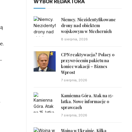
WYBÓR REDAKTORA
Niemcy. Niezidentyfikowane
drony nad obiektem
ną
wojskowym w Mechernich
8 sierpnia, 2026
e.
CPN reaktywacja? Polacy o
–
przywróceniu pakietu na
koniec wakacji – Biznes
Wprost
7 sierpnia, 2026
Kamienna Góra. Atak na 15-
.
latka. Nowe informacje o
sprawcach
7 sierpnia, 2026
Wojna w Ukrainie. Kilka