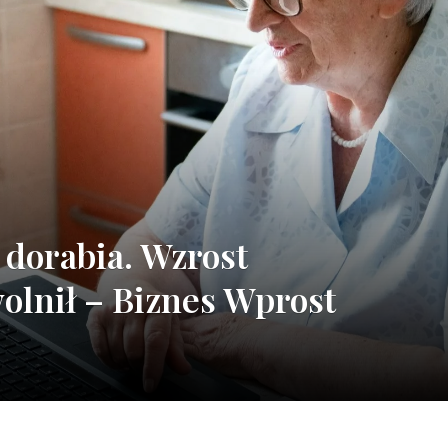
dorabia. Wzrost
olnił – Biznes Wprost