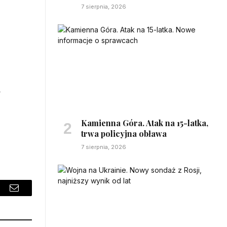
7 sierpnia, 2026
a
Kamienna Góra. Atak na 15-latka,
trwa policyjna obława
7 sierpnia, 2026
sApp
Email