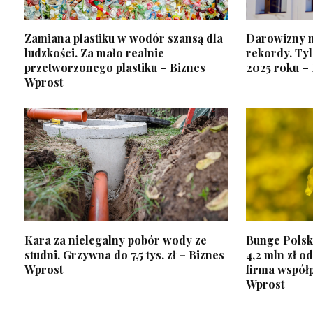
Zamiana plastiku w wodór szansą dla
Darowizny n
ludzkości. Za mało realnie
rekordy. Ty
przetworzonego plastiku – Biznes
2025 roku –
Wprost
Kara za nielegalny pobór wody ze
Bunge Polsk
studni. Grzywna do 7,5 tys. zł – Biznes
4,2 mln zł o
Wprost
firma współ
Wprost