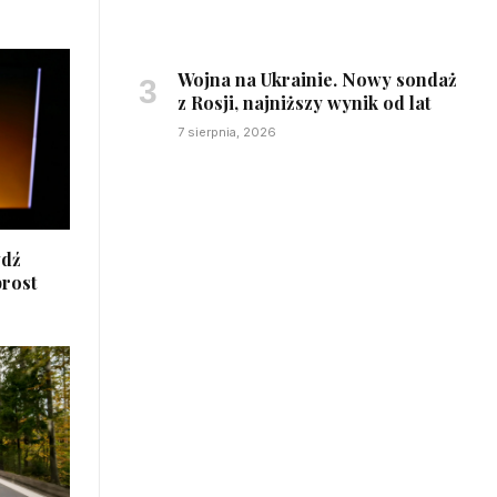
Wojna na Ukrainie. Nowy sondaż
z Rosji, najniższy wynik od lat
7 sierpnia, 2026
wdź
prost