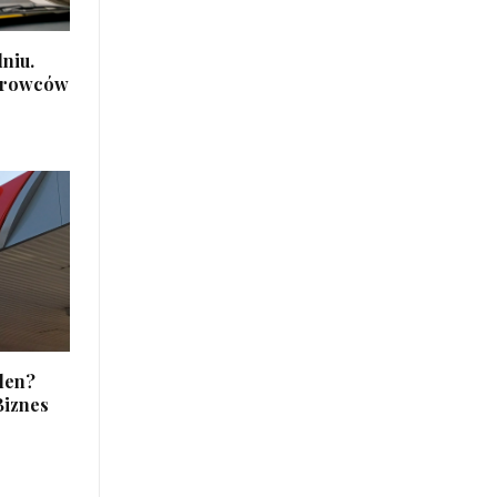
niu.
ierowców
rlen?
Biznes