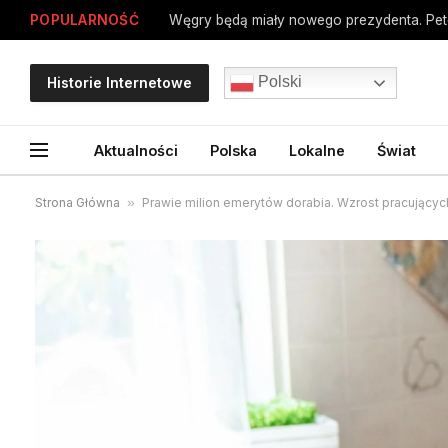
POPULARNOŚĆ
Węgry będą miały nowego prezydenta. Pe
Polski
Historie Internetowe
Aktualności
Polska
Lokalne
Świat
Strona Główna
»
Prawie milion emerytów dorabia. Wzrost pracującyc