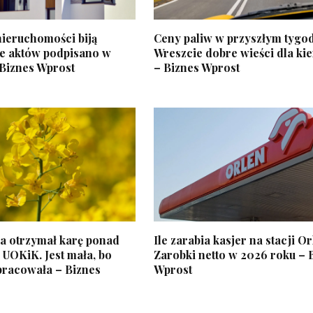
ieruchomości biją
Ceny paliw w przyszłym tygod
le aktów podpisano w
Wreszcie dobre wieści dla k
 Biznes Wprost
– Biznes Wprost
a otrzymał karę ponad
Ile zarabia kasjer na stacji O
d UOKiK. Jest mała, bo
Zarobki netto w 2026 roku – 
pracowała – Biznes
Wprost