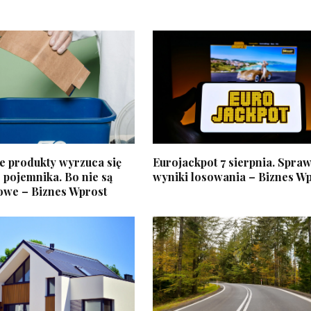
e produkty wyrzuca się
Eurojackpot 7 sierpnia. Spra
 pojemnika. Bo nie są
wyniki losowania – Biznes W
rowe – Biznes Wprost