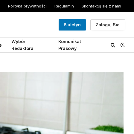
Polityka prywatności
Regulamin
Skontaktuj się z nami
Biuletyn
Zaloguj Sie
Wybór
Komunikat
e
Redaktora
Prasowy