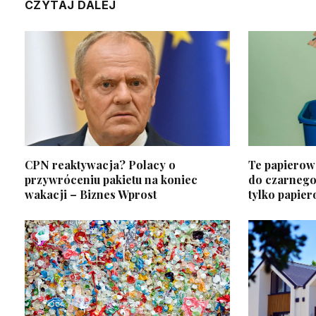
CZYTAJ DALEJ
CPN reaktywacja? Polacy o
Te papierow
przywróceniu pakietu na koniec
do czarnego
wakacji – Biznes Wprost
tylko papie