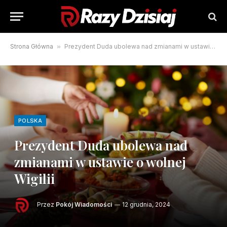
Strona Główna
»
Prezydent Duda ubolewa nad zmianami w ustawie o wolnej Wigilii
POLSKA
Prezydent Duda ubolewa nad
zmianami w ustawie o wolnej
Wigilii
Przez
Pokój Wiadomości
12 grudnia, 2024