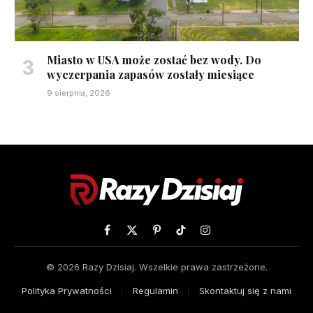
Miasto w USA może zostać bez wody. Do
wyczerpania zapasów zostały miesiące
9 sierpnia, 2026
Facebook
X
Pinterest
TikTok
Instagram
(Twitter)
© 2026 Razy Dzisiaj. Wszelkie prawa zastrzeżone.
Polityka Prywatności
Regulamin
Skontaktuj się z nami