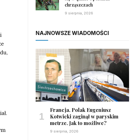
chrząszczach
9 sierpnia, 2026
NAJNOWSZE WIADOMOŚCI
i
ze
adu,
Francja. Polak Eugeniusz
ał.
Kotwicki zaginął w paryskim
metrze. Jak to możliwe?
tym
9 sierpnia, 2026