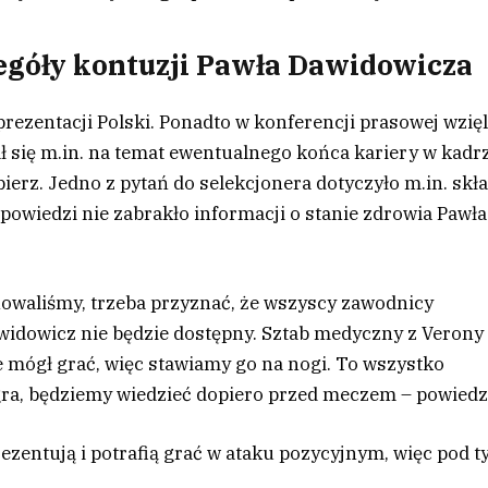
zegóły kontuzji Pawła Dawidowicza
rezentacji Polski. Ponadto w konferencji prasowej wzięl
 się m.in. na temat ewentualnego końca kariery w kadr
erz. Jedno z pytań do selekcjonera dotyczyło m.in. skł
powiedzi nie zabrakło informacji o stanie zdrowia Pawła
nowaliśmy, trzeba przyznać, że wszyscy zawodnicy
awidowicz nie będzie dostępny. Sztab medyczny z Verony
 mógł grać, więc stawiamy go na nogi. To wszystko
agra, będziemy wiedzieć dopiero przed meczem – powiedzi
ezentują i potrafią grać w ataku pozycyjnym, więc pod 