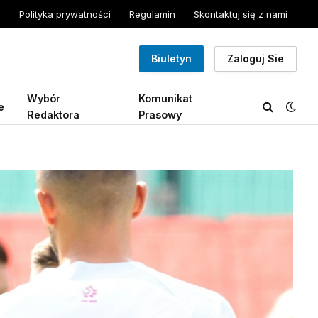
Polityka prywatności
Regulamin
Skontaktuj się z nami
Biuletyn
Zaloguj Sie
Wybór
Komunikat
e
Redaktora
Prasowy