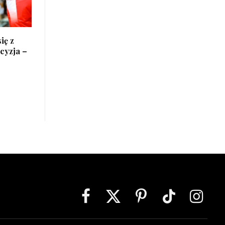
ię z
cyzja –
Facebook
X
Pinterest
TikTok
Instagra
(Twitter)