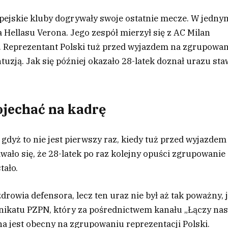
ejskie kluby dogrywały swoje ostatnie mecze. W jedny
 Hellasu Verona. Jego zespół mierzył się z AC Milan
ze. Reprezentant Polski tuż przed wyjazdem na zgrupowa
uzją. Jak się później okazało 28-latek doznał urazu st
ojechać na kadrę
yż to nie jest pierwszy raz, kiedy tuż przed wyjazdem
wało się, że 28-latek po raz kolejny opuści zgrupowanie
tało.
drowia defensora, lecz ten uraz nie był aż tak poważny, 
ikatu PZPN, który za pośrednictwem kanału „Łączy na
na jest obecny na zgrupowaniu reprezentacji Polski.