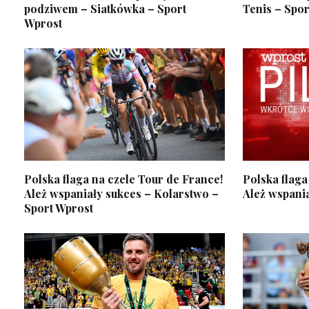
podziwem – Siatkówka – Sport
Tenis – Spor
Wprost
Polska flaga na czele Tour de France!
Polska flaga
Ależ wspaniały sukces – Kolarstwo –
Ależ wspania
Sport Wprost