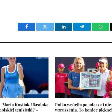
Facebook
Twitter
LinkedIn
Telegram
What
– Marta Kostiuk. Ukrainka
Polka wróciła po udarze i nie
lskiej tenisistki? –
wzruszenia. To koniec piękne