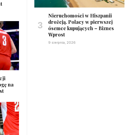
t
Nieruchomości w Hiszpanii
drożeją. Polacy w pierwszej
ósemce kupujących – Biznes
Wprost
9 sierpnia, 2026
cji
ogę na
st