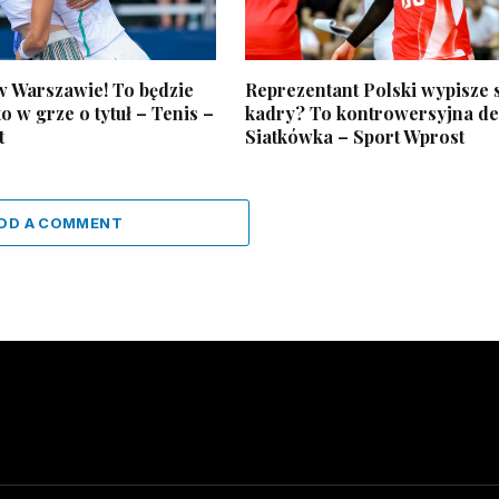
 w Warszawie! To będzie
Reprezentant Polski wypisze s
o w grze o tytuł – Tenis –
kadry? To kontrowersyjna de
t
Siatkówka – Sport Wprost
DD A COMMENT