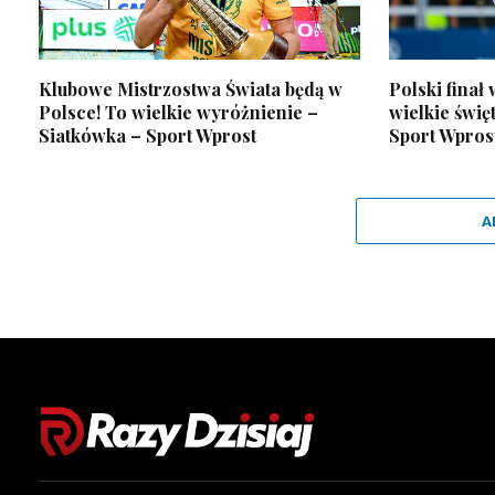
Klubowe Mistrzostwa Świata będą w
Polski finał
Polsce! To wielkie wyróżnienie –
wielkie święt
Siatkówka – Sport Wprost
Sport Wpros
A