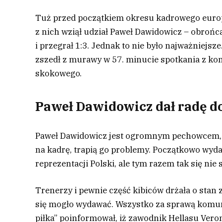
Tuż przed początkiem okresu kadrowego europ
z nich wziął udział Paweł Dawidowicz – obrońca
i przegrał 1:3. Jednak to nie było najważniejs
zszedł z murawy w 57. minucie spotkania z kont
skokowego.
Paweł Dawidowicz dał radę d
Paweł Dawidowicz jest ogromnym pechowcem, gd
na kadrę, trapią go problemy. Początkowo wyda
reprezentacji Polski, ale tym razem tak się nie s
Trenerzy i pewnie część kibiców drżała o stan z
się mogło wydawać. Wszystko za sprawą komun
piłka” poinformował, iż zawodnik Hellasu Vero