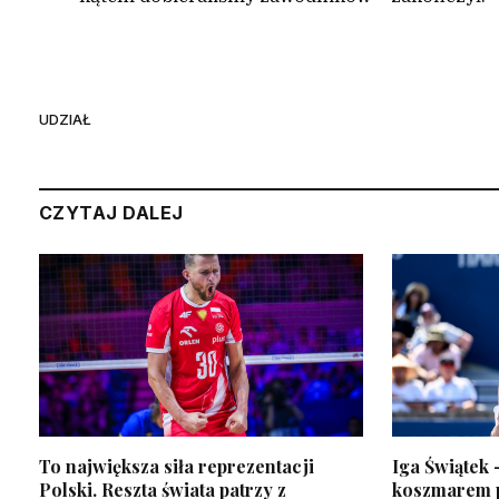
UDZIAŁ
CZYTAJ DALEJ
To największa siła reprezentacji
Iga Świątek 
Polski. Reszta świata patrzy z
koszmarem po