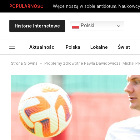
POPULARNOŚĆ
Węże noszą w sobie antidotum. Naukowcy
Polski
Historie Internetowe
Aktualności
Polska
Lokalne
Świat
Strona Główna
»
Problemy zdrowotne Pawła Dawidowicza. Michał Pr