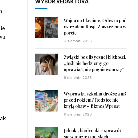
WYBÓR REDAKTORA
m
Wojna na Ukrainie. Odessa pod
ostrzałem Rosji. Zniszczenia w
nie
porcie
awu
9 sierpnia, 2026
Związki bez fizycznej bliskości.
„Jeśli nie będziemy go
uprawiać, nie pogniewam się”
9 sierpnia, 2026
Wyprawka szkolna droższa niż
przed rokiem? Rodzice nie
kryją obaw – Biznes Wprost
9 sierpnia, 2026
jak
s
Jelonki, biedronki – sprawdź
się w quizie o polskich