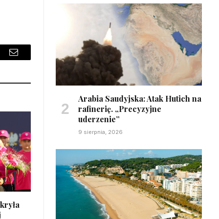
sApp
Email
Arabia Saudyjska: Atak Hutich na
rafinerię. „Precyzyjne
uderzenie”
9 sierpnia, 2026
 kryła
j