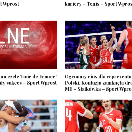
t Wprost
kariery – Tenis – Sport Wpros
 na czele Tour de France!
Ogromny cios dla reprezenta
ły sukces – Sport Wprost
Polski. Kontuzja zamknęła dr
ME – Siatkówka – Sport Wpro