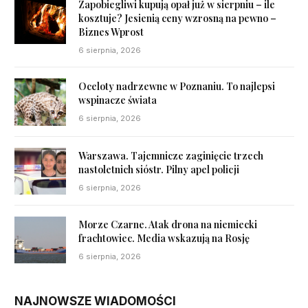
Zapobiegliwi kupują opał już w sierpniu – ile
kosztuje? Jesienią ceny wzrosną na pewno –
Biznes Wprost
6 sierpnia, 2026
Oceloty nadrzewne w Poznaniu. To najlepsi
wspinacze świata
6 sierpnia, 2026
Warszawa. Tajemnicze zaginięcie trzech
nastoletnich sióstr. Pilny apel policji
6 sierpnia, 2026
Morze Czarne. Atak drona na niemiecki
frachtowiec. Media wskazują na Rosję
6 sierpnia, 2026
NAJNOWSZE WIADOMOŚCI