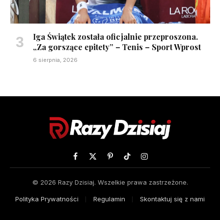
Iga Świątek została oficjalnie przeproszona.
„Za gorszące epitety” – Tenis – Sport Wprost
6 sierpnia, 2026
Facebook
X
Pinterest
TikTok
Instagram
(Twitter)
© 2026 Razy Dzisiaj. Wszelkie prawa zastrzeżone.
Polityka Prywatności
Regulamin
Skontaktuj się z nami