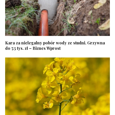
Kara za nielegalny pobór wody ze studni. Grzywna
do 7,5 tys. zł – Biznes Wprost