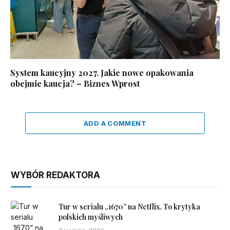
System kaucyjny 2027. Jakie nowe opakowania
obejmie kaucja? – Biznes Wprost
ADD A COMMENT
WYBÓR REDAKTORA
Tur w serialu „1670” na Netflix. To krytyka
polskich myśliwych