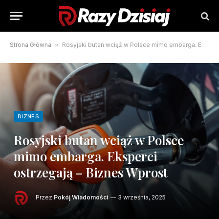
Strona Główna
»
Rosyjski butan wciąż w Polsce mimo embarga. Eksperci ostrzegają – Biznes Wprost
BIZNES
Rosyjski butan wciąż w Polsce
mimo embarga. Eksperci
ostrzegają – Biznes Wprost
Przez
Pokój Wiadomości
3 września, 2025