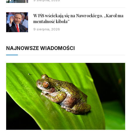
W PiS wściekają się na Nawrockiego. „Karol ma
mentalność kibola”
9 sierpnia, 2026
NAJNOWSZE WIADOMOŚCI