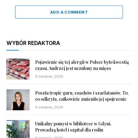
ADD A COMMENT
WYBÓR REDAKTORA
Pojawienie się tej alergii w Polsce było kwestią
czasu. Andrzej jest uczulony na mięso
9 sierpnia, 2026
Poszła tropić guru, coachów i szarlatanów. To,
co odkryła, całkowicie zmieniło jej spojrzenie
9 sierpnia, 2026
Unikalny pomysł w bibliotece w Gdyni.
Prowadzą hotel i szpital dla roślin
9 sierpnia, 2026