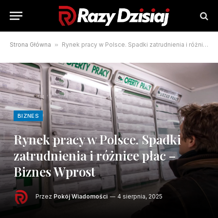
Strona Główna
»
Rynek pracy w Polsce. Spadki zatrudnienia i różnice płac – Biznes Wprost
BIZNES
Rynek pracy w Polsce. Spadki
zatrudnienia i różnice płac –
Biznes Wprost
Przez
Pokój Wiadomości
4 sierpnia, 2025