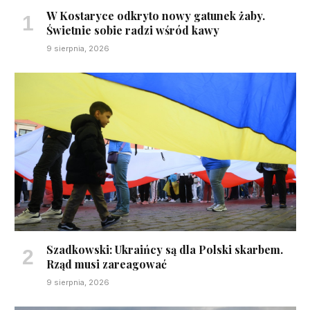
W Kostaryce odkryto nowy gatunek żaby.
Świetnie sobie radzi wśród kawy
9 sierpnia, 2026
Szadkowski: Ukraińcy są dla Polski skarbem.
Rząd musi zareagować
9 sierpnia, 2026