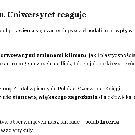
u. Uniwersytet reaguje
ód pojawienia się czarnych pszczół podali m.in
wpływ
serwowanymi zmianami klimatu
, jak i plastyczności
 antropogenicznych siedlisk, takich jak parki czy ogró
hroną
. Został wpisany do Polskiej Czerwonej Księgi
y nie stanowią większego zagrożenia
dla człowieka, 
 tys. obserwujących nasz fanpage – polub
Interia
asze artykuły!