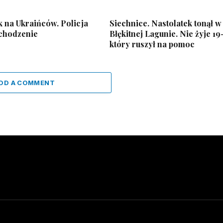
k na Ukraińców. Policja
Siechnice. Nastolatek tonął w
chodzenie
Błękitnej Lagunie. Nie żyje 19
który ruszył na pomoc
DD A COMMENT