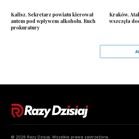
Kalisz. Sekretarz powiatu kierował
Kraków. Ata
autem pod wpływem alkoholu. Ruch
wszczęła do
prokuratury
A
© 2026 Razy Dzisiaj. Wszelkie prawa zastrzeżone.