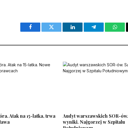
Facebook
Twitter
LinkedIn
Telegram
What
a. Atak na 15-latka, trwa
Audyt warszawskich SOR-ów.
bława
wyniki. Najgorzej w Szpitalu
Południowym