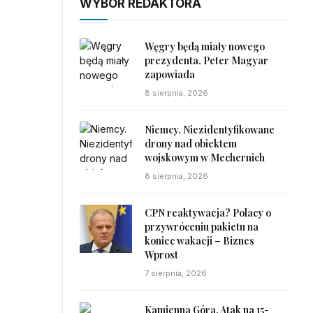
WYBÓR REDAKTORA
Węgry będą miały nowego
prezydenta. Peter Magyar
zapowiada
8 sierpnia, 2026
Niemcy. Niezidentyfikowane
drony nad obiektem
wojskowym w Mechernich
8 sierpnia, 2026
CPN reaktywacja? Polacy o
przywróceniu pakietu na
koniec wakacji – Biznes
Wprost
7 sierpnia, 2026
Kamienna Góra. Atak na 15-