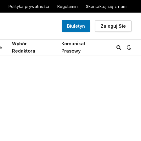
Polityka prywatności
Regulamin
Skontaktuj się z nami
Biuletyn
Zaloguj Sie
Wybór
Komunikat
e
Redaktora
Prasowy