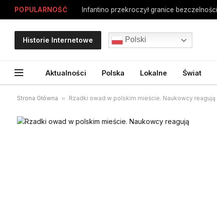
POPULARNOŚĆ
Infantino przekroczył granice bezczelności
Polski
Historie Internetowe
Aktualności
Polska
Lokalne
Świat
Strona Główna
»
Rzadki owad w polskim mieście. Naukowcy reagują