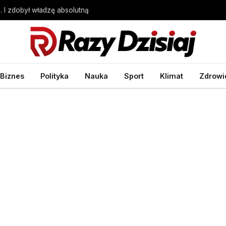
. I zdobył władzę absolutną
Biznes
Polityka
Nauka
Sport
Klimat
Zdrowi