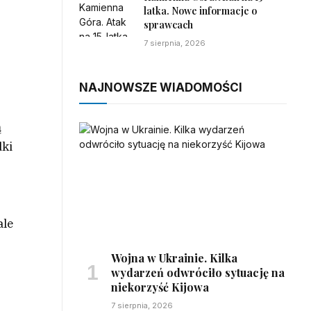
latka. Nowe informacje o
sprawcach
7 sierpnia, 2026
NAJNOWSZE WIADOMOŚCI
ą
dki
ale
Wojna w Ukrainie. Kilka
wydarzeń odwróciło sytuację na
niekorzyść Kijowa
7 sierpnia, 2026