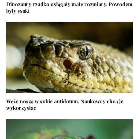
Dinozaury rzadko osiągały małe rozmiary. Powodem
były ssaki
Węże noszą w sobie antidotum. Naukowcy chcą je
wykorzystać