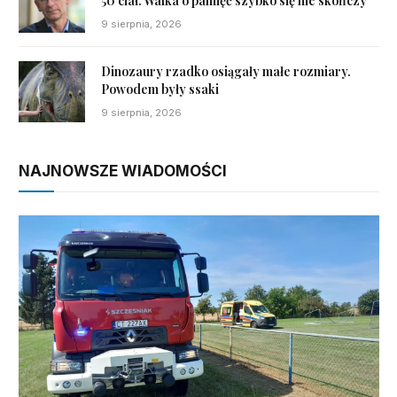
50 ciał. Walka o pamięć szybko się nie skończy”
9 sierpnia, 2026
Dinozaury rzadko osiągały małe rozmiary.
Powodem były ssaki
9 sierpnia, 2026
NAJNOWSZE WIADOMOŚCI