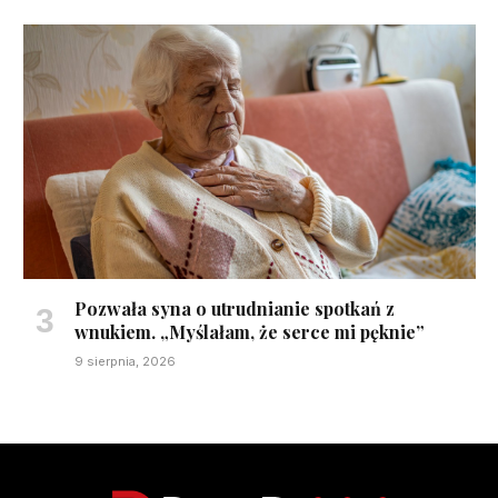
Pozwała syna o utrudnianie spotkań z
wnukiem. „Myślałam, że serce mi pęknie”
9 sierpnia, 2026