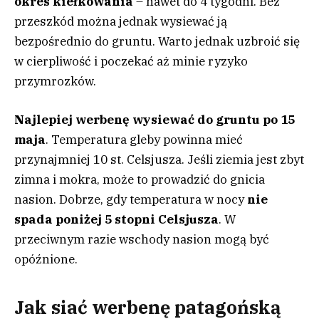
okres kiełkowania
– nawet do 4 tygodni. Bez
przeszkód można jednak wysiewać ją
bezpośrednio do gruntu. Warto jednak uzbroić się
w cierpliwość i poczekać aż minie ryzyko
przymrozków.
Najlepiej werbenę wysiewać do gruntu po 15
maja
. Temperatura gleby powinna mieć
przynajmniej 10 st. Celsjusza. Jeśli ziemia jest zbyt
zimna i mokra, może to prowadzić do gnicia
nasion. Dobrze, gdy temperatura w nocy
nie
spada poniżej 5 stopni Celsjusza
. W
przeciwnym razie wschody nasion mogą być
opóźnione.
Jak siać werbenę patagońską