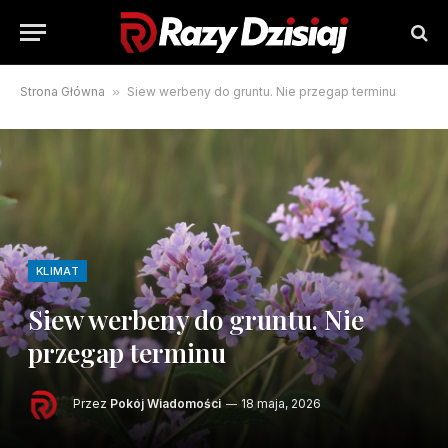
Strona Główna
»
Siew werbeny do gruntu. Nie przegap terminu
KLIMAT
Siew werbeny do gruntu. Nie
przegap terminu
Przez
Pokój Wiadomości
18 maja, 2026