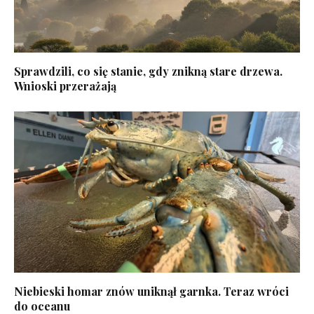
Sprawdzili, co się stanie, gdy znikną stare drzewa.
Wnioski przerażają
Niebieski homar znów uniknął garnka. Teraz wróci
do oceanu