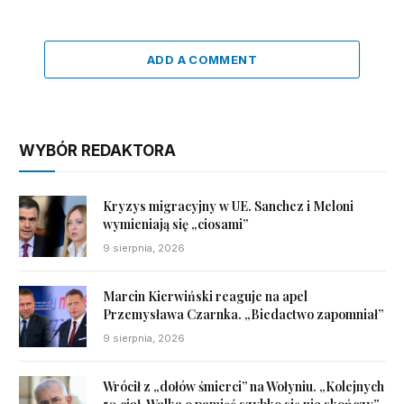
ADD A COMMENT
WYBÓR REDAKTORA
Kryzys migracyjny w UE. Sanchez i Meloni
wymieniają się „ciosami”
9 sierpnia, 2026
Marcin Kierwiński reaguje na apel
Przemysława Czarnka. „Biedactwo zapomniał”
9 sierpnia, 2026
Wrócił z „dołów śmierci” na Wołyniu. „Kolejnych