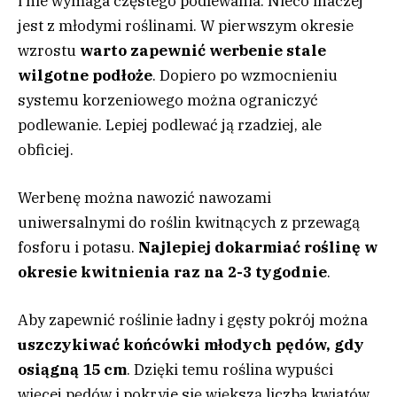
i nie wymaga częstego podlewania. Nieco inaczej
jest z młodymi roślinami. W pierwszym okresie
wzrostu
warto zapewnić werbenie stale
wilgotne podłoże
. Dopiero po wzmocnieniu
systemu korzeniowego można ograniczyć
podlewanie. Lepiej podlewać ją rzadziej, ale
obficiej.
Werbenę można nawozić nawozami
uniwersalnymi do roślin kwitnących z przewagą
fosforu i potasu.
Najlepiej dokarmiać roślinę w
okresie kwitnienia raz na 2-3 tygodnie
.
Aby zapewnić roślinie ładny i gęsty pokrój można
uszczykiwać końcówki młodych pędów, gdy
osiągną 15 cm
. Dzięki temu roślina wypuści
więcej pędów i pokryje się większą liczbą kwiatów.