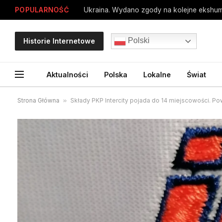
POPULARNOŚĆ
Ukraina. Wydano zgody na kolejne ekshum
Polski
Historie Internetowe
Aktualności
Polska
Lokalne
Świat
Strona Główna
»
Składy PKP Intercity pojada do 14 miejscowości. Pow