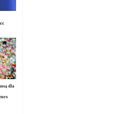
iec
nsą dla
znes