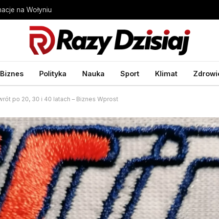
acje na Wołyniu
Biznes
Polityka
Nauka
Sport
Klimat
Zdrowi
rót po 20, 30 i 40 latach – Biznes Wprost