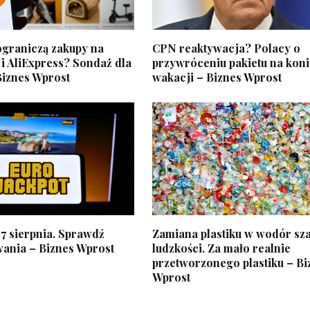
ograniczą zakupy na
CPN reaktywacja? Polacy o
i AliExpress? Sondaż dla
przywróceniu pakietu na kon
Biznes Wprost
wakacji – Biznes Wprost
7 sierpnia. Sprawdź
Zamiana plastiku w wodór sza
wania – Biznes Wprost
ludzkości. Za mało realnie
przetworzonego plastiku – Bi
Wprost