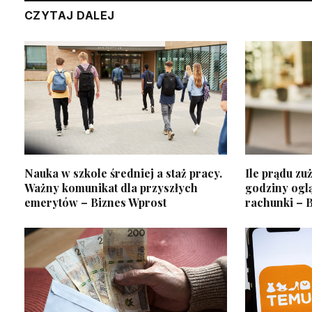
CZYTAJ DALEJ
Nauka w szkole średniej a staż pracy.
Ile prądu zu
Ważny komunikat dla przyszłych
godziny oglą
emerytów – Biznes Wprost
rachunki – 