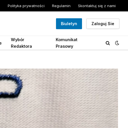
Polityka prywatności
Regulamin
Skontaktuj się z nami
Biuletyn
Zaloguj Sie
Wybór
Komunikat
e
Redaktora
Prasowy