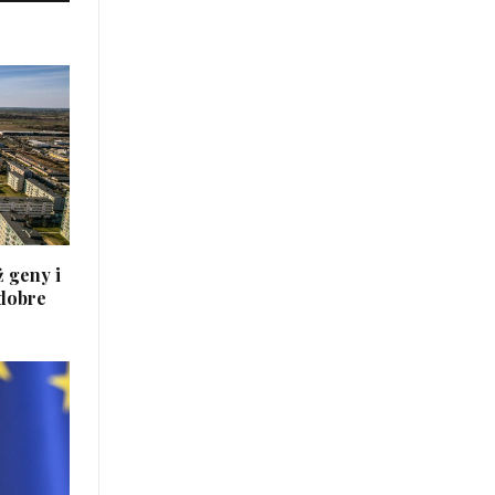
 geny i
 dobre