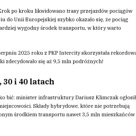
. Krok po kroku likwidowano trasy przejazdów pociągów
u do Unii Europejskiej szybko okazało się, że pociąg
bardziej wygodny środek transportu, w który warto
 sierpniu 2025 roku z PKP Intercity skorzystała rekordow
łki zdecydowało się aż 9,5 mln podróżnych!
 30 i 40 latach
o bić: minister infrastruktury Dariusz Klimczak ogłosi
miejscowości. Składy hybrydowe, które nie potrzebują
lubionym środkiem transportu nawet 3,5 mln mieszkańców