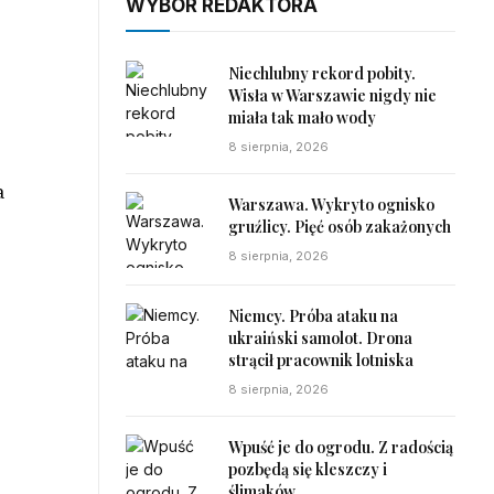
WYBÓR REDAKTORA
Niechlubny rekord pobity.
Wisła w Warszawie nigdy nie
miała tak mało wody
8 sierpnia, 2026
a
Warszawa. Wykryto ognisko
gruźlicy. Pięć osób zakażonych
8 sierpnia, 2026
Niemcy. Próba ataku na
ukraiński samolot. Drona
ł
strącił pracownik lotniska
8 sierpnia, 2026
Wpuść je do ogrodu. Z radością
pozbędą się kleszczy i
ślimaków