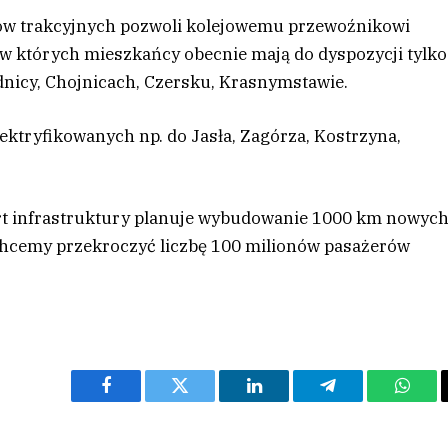
ów trakcyjnych pozwoli kolejowemu przewoźnikowi
w których mieszkańcy obecnie mają do dyspozycji tylko
dnicy, Chojnicach, Czersku, Krasnymstawie.
zelektryfikowanych np. do Jasła, Zagórza, Kostrzyna,
ort infrastruktury planuje wybudowanie 1000 km nowyc
 chcemy przekroczyć liczbę 100 milionów pasażerów
Facebook
Twitter
LinkedIn
Telegram
What