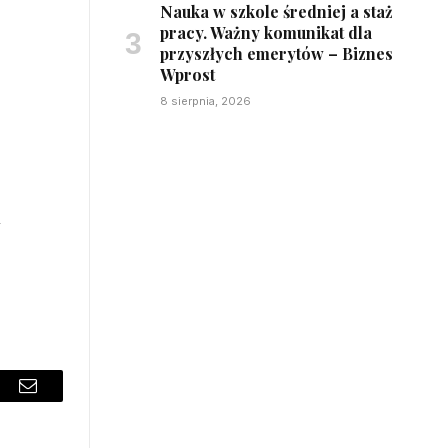
Nauka w szkole średniej a staż
pracy. Ważny komunikat dla
przyszłych emerytów – Biznes
Wprost
8 sierpnia, 2026
h
sApp
Email