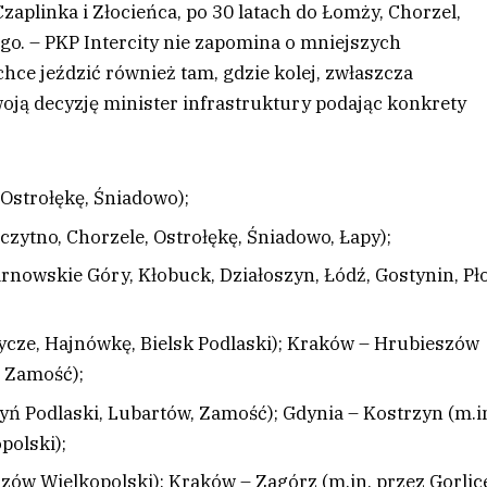
zaplinka i Złocieńca, po 30 latach do Łomży, Chorzel,
ego. – PKP Intercity nie zapomina o mniejszych
ce jeździć również tam, gdzie kolej, zwłaszcza
woją decyzję minister infrastruktury podając konkrety
Ostrołękę, Śniadowo);
zczytno, Chorzele, Ostrołękę, Śniadowo, Łapy);
rnowskie Góry, Kłobuck, Działoszyn, Łódź, Gostynin, Pł
tycze, Hajnówkę, Bielsk Podlaski); Kraków – Hrubieszów
, Zamość);
ń Podlaski, Lubartów, Zamość); Gdynia – Kostrzyn (m.i
polski);
zów Wielkopolski); Kraków – Zagórz (m.in. przez Gorlic