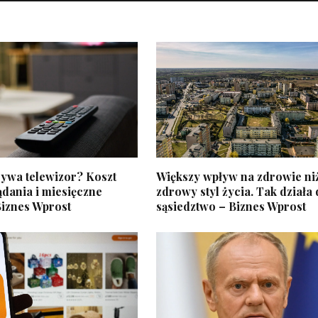
żywa telewizor? Koszt
Większy wpływ na zdrowie niż
dania i miesięczne
zdrowy styl życia. Tak działa
Biznes Wprost
sąsiedztwo – Biznes Wprost