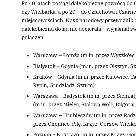
Po 40 latach pociągi dalekobieżne powrócą do C
czy Wielbarka, a po 20 – do Człuchowa i Czarn
miejscowościach. Nasz narodowy przewoźnik ch
dalekobieżna dotąd nie docierała – wyjaśniał s
połączeń:
Warszawa – Łomża (m.in. przez Wyszków, 
Białystok – Gdynia (m.in. przez Olsztyn, S
Kraków – Gdynia (m.in. przez Katowice, Ta
Rypin, Grudziądz, Sztum);
Warszawa – Białystok (m.in. przez Siemia
(m.in. przez Mielec, Stalową Wolę, Biłgoraj
Warszawa – Hrubieszów (m.in. przez Radzy
przez Chojnice, Piłę, Krzyż, Gorzów Wielko
Poznań – Kostrzyn (m.in. przez Krzyż, Gor