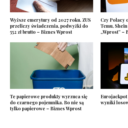
Wyższe emerytury od 2027 roku. ZUS
Czy Polacy 
przeliczy świadczenia, podwyżki do
Temu, Shein 
552 zł brutto – Biznes Wprost
„Wprost” – 
Te papierowe produkty wyrzuca się
Eurojackpot 
do czarnego pojemnika. Bo nie są
wyniki loso
tylko papierowe – Biznes Wprost