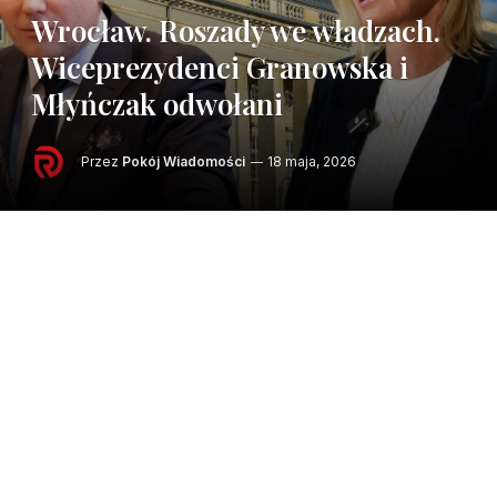
Wrocław. Roszady we władzach.
Wiceprezydenci Granowska i
Młyńczak odwołani
Przez
Pokój Wiadomości
18 maja, 2026
W skrócie