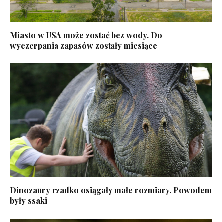
Miasto w USA może zostać bez wody. Do
wyczerpania zapasów zostały miesiące
Dinozaury rzadko osiągały małe rozmiary. Powodem
były ssaki