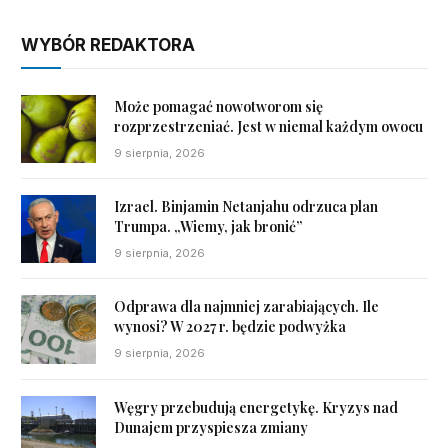
WYBÓR REDAKTORA
Może pomagać nowotworom się
rozprzestrzeniać. Jest w niemal każdym owocu
9 sierpnia, 2026
Izrael. Binjamin Netanjahu odrzuca plan
Trumpa. „Wiemy, jak bronić”
9 sierpnia, 2026
Odprawa dla najmniej zarabiających. Ile
wynosi? W 2027 r. będzie podwyżka
9 sierpnia, 2026
Węgry przebudują energetykę. Kryzys nad
Dunajem przyspiesza zmiany