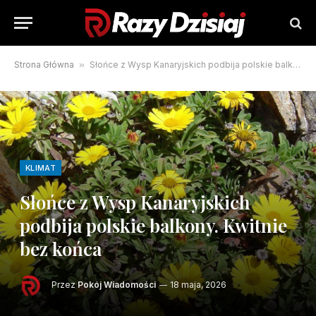
Strona Główna
»
Słońce z Wysp Kanaryjskich podbija polskie balkony. Kwitnie bez końca
KLIMAT
Słońce z Wysp Kanaryjskich
podbija polskie balkony. Kwitnie
bez końca
Przez
Pokój Wiadomości
18 maja, 2026