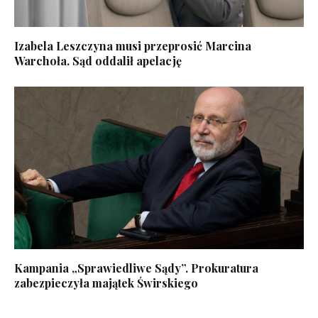
Izabela Leszczyna musi przeprosić Marcina
Warchoła. Sąd oddalił apelację
Kampania „Sprawiedliwe Sądy”. Prokuratura
zabezpieczyła majątek Świrskiego