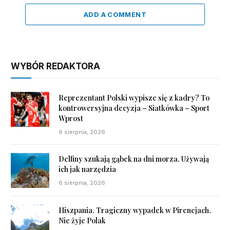
ADD A COMMENT
WYBÓR REDAKTORA
Reprezentant Polski wypisze się z kadry? To
kontrowersyjna decyzja – Siatkówka – Sport
Wprost
6 sierpnia, 2026
Delfiny szukają gąbek na dni morza. Używają
ich jak narzędzia
6 sierpnia, 2026
Hiszpania. Tragiczny wypadek w Pirenejach.
Nie żyje Polak