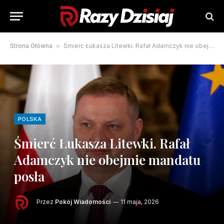
Strona Główna
»
Śmierć Łukasza Litewki. Rafał Adamczyk nie obejmie mandatu posła
POLSKA
Śmierć Łukasza Litewki. Rafał
Adamczyk nie obejmie mandatu
posła
Przez
Pokój Wiadomości
11 maja, 2026