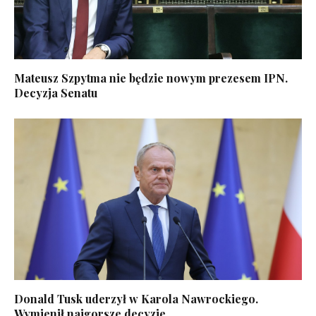
Mateusz Szpytma nie będzie nowym prezesem IPN.
Decyzja Senatu
Donald Tusk uderzył w Karola Nawrockiego.
Wymienił najgorsze decyzje