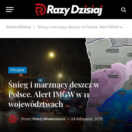
Strona Główna
»
Śnieg i marznący deszcz w Polsce. Alert IMGW w 11 województwach
POLSKA
Śnieg i marznący deszcz w
Polsce. Alert IMGW w 11
województwach
Przez
Pokój Wiadomości
24 listopada, 2025