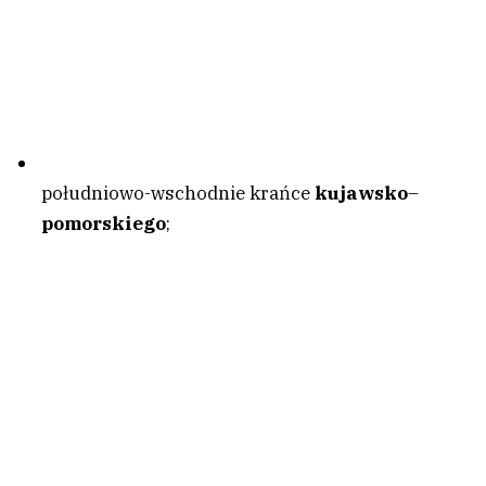
południowo-wschodnie krańce
kujawsko
–
pomo
rskiego
;