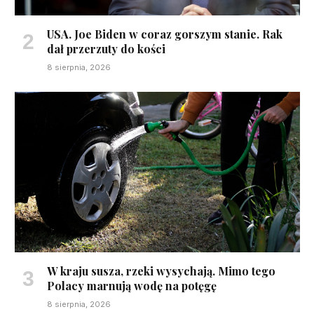
USA. Joe Biden w coraz gorszym stanie. Rak
dał przerzuty do kości
8 sierpnia, 2026
W kraju susza, rzeki wysychają. Mimo tego
Polacy marnują wodę na potęgę
8 sierpnia, 2026