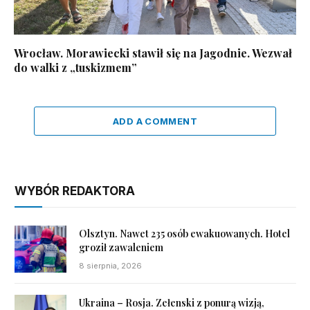
Wrocław. Morawiecki stawił się na Jagodnie. Wezwał
do walki z „tuskizmem”
ADD A COMMENT
WYBÓR REDAKTORA
Olsztyn. Nawet 235 osób ewakuowanych. Hotel
groził zawaleniem
8 sierpnia, 2026
Ukraina – Rosja. Zełenski z ponurą wizją,