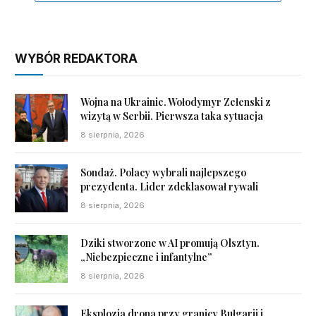
WYBÓR REDAKTORA
Wojna na Ukrainie. Wołodymyr Zełenski z
wizytą w Serbii. Pierwsza taka sytuacja
8 sierpnia, 2026
Sondaż. Polacy wybrali najlepszego
prezydenta. Lider zdeklasował rywali
8 sierpnia, 2026
Dziki stworzone w AI promują Olsztyn.
„Niebezpieczne i infantylne”
8 sierpnia, 2026
Eksplozja drona przy granicy Bułgarii i