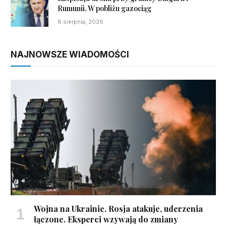
Rumunii. W pobliżu gazociąg
8 sierpnia, 2026
NAJNOWSZE WIADOMOŚCI
Wojna na Ukrainie. Rosja atakuje, uderzenia
łączone. Eksperci wzywają do zmiany