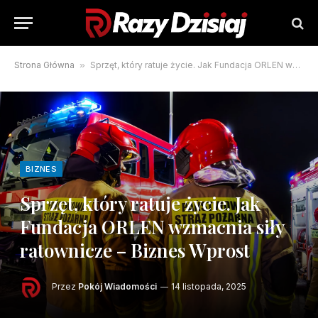
Strona Główna
»
Sprzęt, który ratuje życie. Jak Fundacja ORLEN wzmacnia siły ratownicze – Biznes Wprost
BIZNES
Sprzęt, który ratuje życie. Jak
Fundacja ORLEN wzmacnia siły
ratownicze – Biznes Wprost
Przez
Pokój Wiadomości
14 listopada, 2025