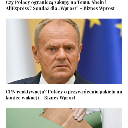
Czy Polacy ograniczą zakupy na Temu, Shein i
AliExpress? Sondaż dla „Wprost” – Biznes Wprost
CPN reaktywacja? Polacy o przywróceniu pakietu na
koniec wakacji – Biznes Wprost