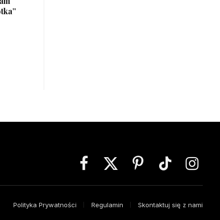
łam
otka”
Facebook
X
Pinterest
TikTok
Instagra
(Twitter)
Polityka Prywatności
Regulamin
Skontaktuj się z nami