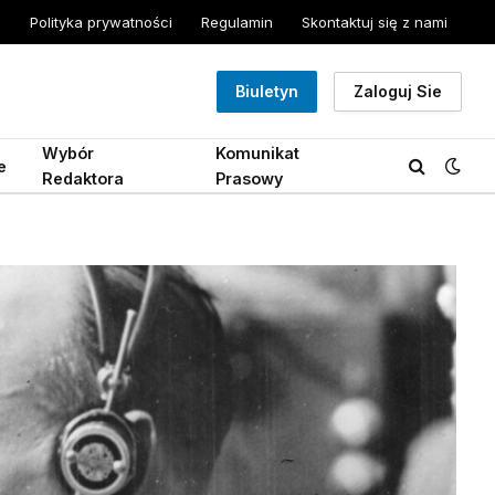
Polityka prywatności
Regulamin
Skontaktuj się z nami
Biuletyn
Zaloguj Sie
Wybór
Komunikat
e
Redaktora
Prasowy