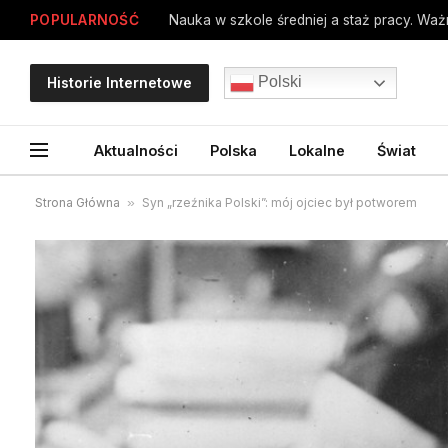
POPULARNOŚĆ
Polski
Historie Internetowe
Aktualności
Polska
Lokalne
Świat
Strona Główna
»
Syn „rzeźnika Polski”: mój ojciec był potworem