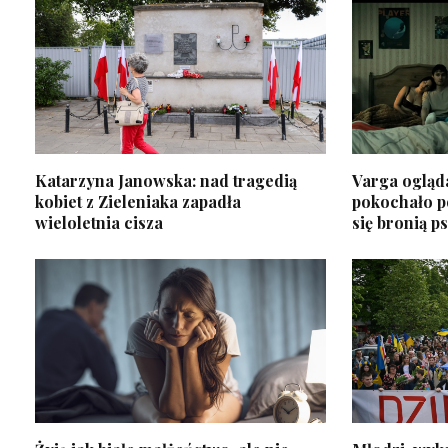
Katarzyna Janowska: nad tragedią
Varga ogląda
kobiet z Zieleniaka zapadła
pokochało po
wieloletnia cisza
się bronią p