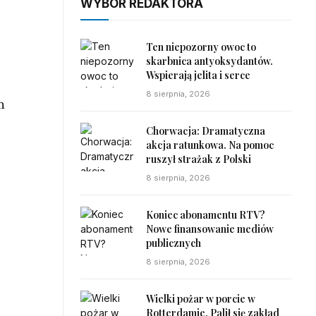
WYBÓR REDAKTORA
Ten niepozorny owoc to
skarbnica antyoksydantów.
Wspierają jelita i serce
8 sierpnia, 2026
h
Chorwacja: Dramatyczna
akcja ratunkowa. Na pomoc
ruszył strażak z Polski
8 sierpnia, 2026
Koniec abonamentu RTV?
Nowe finansowanie mediów
publicznych
8 sierpnia, 2026
Wielki pożar w porcie w
Rotterdamie. Palił się zakład