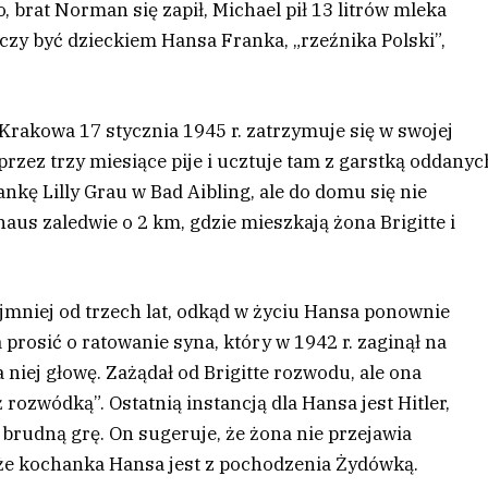
o, brat Norman się zapił, Michael pił 13 litrów mleka
naczy być dzieckiem Hansa Franka, „rzeźnika Polski”,
z Krakowa 17 stycznia 1945 r. zatrzymuje się w swojej
przez trzy miesiące pije i ucztuje tam z garstką oddanyc
nkę Lilly Grau w Bad Aibling, ale do domu się nie
us zaledwie o 2 km, gdzie mieszkają żona Brigitte i
jmniej od trzech lat, odkąd w życiu Hansa ponownie
a prosić o ratowanie syna, który w 1942 r. zaginął na
 niej głowę. Zażądał od Brigitte rozwodu, ale ona
rozwódką”. Ostatnią instancją dla Hansa jest Hitler,
 brudną grę. On sugeruje, że żona nie przejawia
że kochanka Hansa jest z pochodzenia Żydówką.