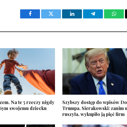
Facebook
Twitter
LinkedIn
Telegram
What
zem. Na te 5 rzeczy nigdy
Szybszy dostęp do wpisów D
łbym swojemu dziecku
Trumpa. Sierakowski: zanim 
ruszyła, wykupiło ją pięć firm