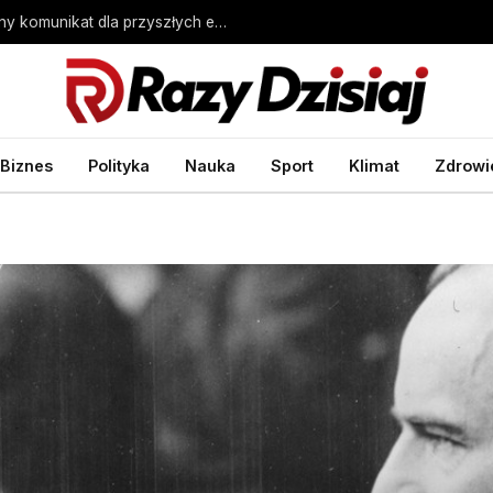
Nauka w szkole średniej a staż pracy. Ważny komunikat dla przyszłych emerytów – Biznes Wprost
Biznes
Polityka
Nauka
Sport
Klimat
Zdrowi