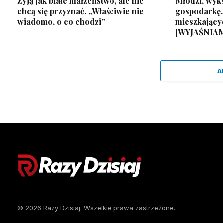
Żyją jak białe małżeństwo, ale nie
Młodzi, wyks
chcą się przyznać. „Właściwie nie
gospodarkę.
wiadomo, o co chodzi”
mieszkający
[WYJAŚNIA
A
© 2026 Razy Dzisiaj. Wszelkie prawa zastrzeżone.