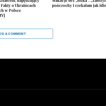
ztałceni, napędzający
Wakacje bez „łóżka”. „Założy
 Fakty o Ukraińcach
pończochy i czekałam jak idi
ch w Polsce
MY]
DD A COMMENT