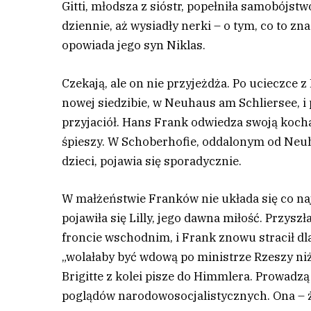
Gitti, młodsza z sióstr, popełniła samobójstw
dziennie, aż wysiadły nerki – o tym, co to z
opowiada jego syn Niklas.
C
zekają, ale on nie przyjeżdża. Po ucieczce 
nowej siedzibie, w Neuhaus am Schliersee, i 
przyjaciół. Hans Frank odwiedza swoją kocha
śpieszy. W Schoberhofie, oddalonym od Neuha
dzieci, pojawia się sporadycznie.
W małżeństwie Franków nie układa się co na
pojawiła się Lilly, jego dawna miłość. Przyszł
froncie wschodnim, i Frank znowu stracił dla
„wolałaby być wdową po ministrze Rzeszy niż 
Brigitte z kolei pisze do Himmlera. Prowadzą
poglądów narodowosocjalistycznych. Ona – 