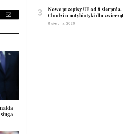
Nowe przepisy UE od 8 sierpnia.
Chodzi o antybiotyki dla zwierząt
sApp
Email
8 sierpnia, 2026
onalda
usługa