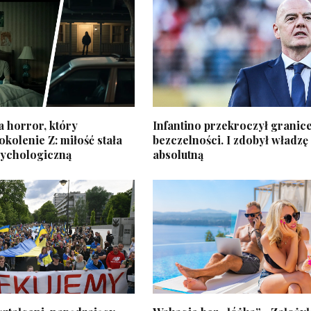
 horror, który
Infantino przekroczył granic
kolenie Z: miłość stała
bezczelności. I zdobył władzę
sychologiczną
absolutną