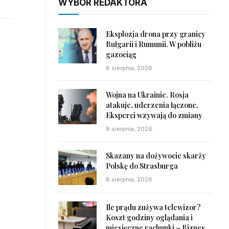
WYBÓR REDAKTORA
Eksplozja drona przy granicy
Bułgarii i Rumunii. W pobliżu
gazociąg
8 sierpnia, 2026
Wojna na Ukrainie. Rosja
atakuje, uderzenia łączone.
Eksperci wzywają do zmiany
8 sierpnia, 2026
Skazany na dożywocie skarży
Polskę do Strasburga
8 sierpnia, 2026
Ile prądu zużywa telewizor?
Koszt godziny oglądania i
miesięczne rachunki – Biznes