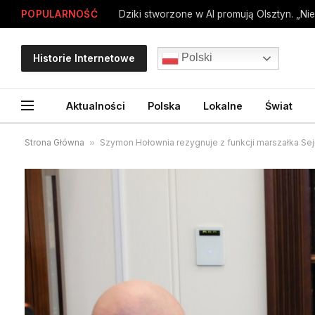
POPULARNOŚĆ
Dziki stworzone w AI promują Olsztyn. „Nie
Polski
Historie Internetowe
Aktualności
Polska
Lokalne
Świat
Strona Główna
»
Szymon Hołownia rezygnuje z funkcji marszałka Se