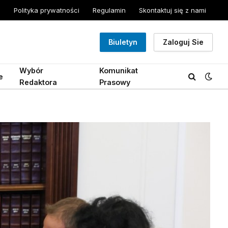
Polityka prywatności
Regulamin
Skontaktuj się z nami
Biuletyn
Zaloguj Sie
Wybór
Komunikat
e
Redaktora
Prasowy