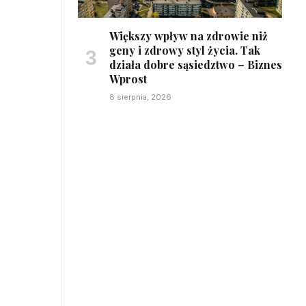
Większy wpływ na zdrowie niż
geny i zdrowy styl życia. Tak
działa dobre sąsiedztwo – Biznes
Wprost
8 sierpnia, 2026