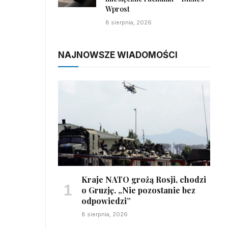
Wprost
8 sierpnia, 2026
NAJNOWSZE WIADOMOŚCI
Kraje NATO grożą Rosji, chodzi
o Gruzję. „Nie pozostanie bez
odpowiedzi”
8 sierpnia, 2026