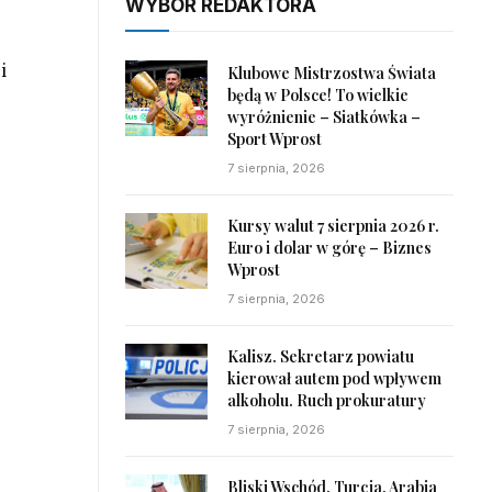
WYBÓR REDAKTORA
i
Klubowe Mistrzostwa Świata
będą w Polsce! To wielkie
wyróżnienie – Siatkówka –
Sport Wprost
7 sierpnia, 2026
Kursy walut 7 sierpnia 2026 r.
Euro i dolar w górę – Biznes
Wprost
7 sierpnia, 2026
Kalisz. Sekretarz powiatu
kierował autem pod wpływem
alkoholu. Ruch prokuratury
7 sierpnia, 2026
Bliski Wschód. Turcja, Arabia