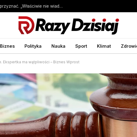
Żyją jak białe małżeństwo, ale nie chcą się przyznać. „Właściwie nie wiadomo, o co chodzi”
Biznes
Polityka
Nauka
Sport
Klimat
Zdrowi
 Ekspertka ma wątpliwości – Biznes Wprost