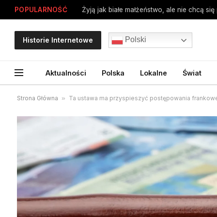
POPULARNOŚĆ
Polski
Historie Internetowe
Aktualności
Polska
Lokalne
Świat
Strona Główna
»
Ta ustawa ma przyspieszyć postępowania frankowe.