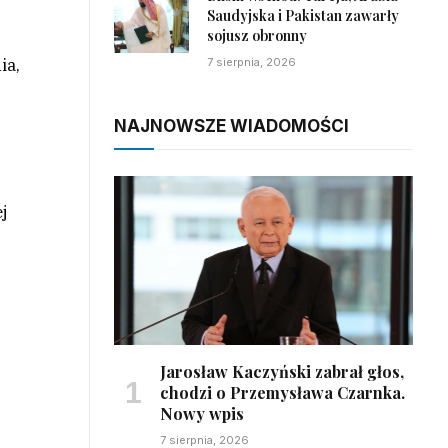
Saudyjska i Pakistan zawarły
sojusz obronny
ia,
7 sierpnia, 2026
NAJNOWSZE WIADOMOŚCI
ej
Jarosław Kaczyński zabrał głos,
chodzi o Przemysława Czarnka.
Nowy wpis
7 sierpnia, 2026