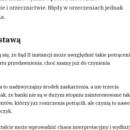
e i orzecznictwie. Błędy w orzeczeniach jednak
a.
ustawą
ię, że Sąd II instancji może uwzględnić takie potrącen
zutu przedawnienia, choć mamy już do czynienia
 to nadzwyczajny środek zaskarżenia, a nie trzecia
nak, że banki nie są w dużym stopniu zainteresowane ta
tów, którzy już roszczenia potrącili, ale czynią to nawe
czyk.
tałcie może wprowadzić chaos interpretacyjny i wydłuż