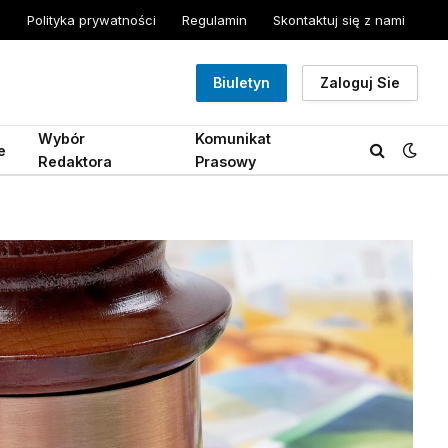
Polityka prywatności
Regulamin
Skontaktuj się z nami
Biuletyn
Zaloguj Sie
Wybór
Komunikat
e
Redaktora
Prasowy