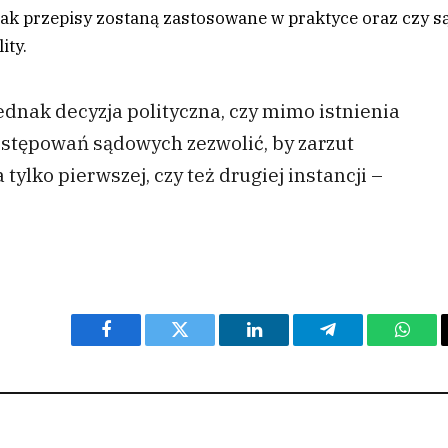
, jak przepisy zostaną zastosowane w praktyce oraz czy s
ity.
ednak decyzja polityczna, czy mimo istnienia
ostępowań sądowych zezwolić, by zarzut
ylko pierwszej, czy też drugiej instancji –
Facebook
Twitter
LinkedIn
Telegram
What