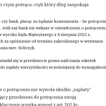
 z czym potrąca, czyli który dług zaspokaja
, czy bank, płacąc za żądanie konsumenta – bo potrącen
i. Jeśli zaś bank nie wskaże w oświadczeniu o potrąceniu
k w wyroku Sądu Najwyższego z 8 sierpnia 2025 r.,
ch za opóźnienie od terminu zakreślonego w wezwaniu
waża mec. Sobczyk.
wiadał się w przedmiocie prawa naliczania odsetek
do zapłaty wierzytelności wcześniejszej do wymagalnoś
e o potrąceniu nie wywoła skutku „zapłaty”
jący przedstawi do potrącenia swoją
luczenie wynika wprost z art. 502 kc.