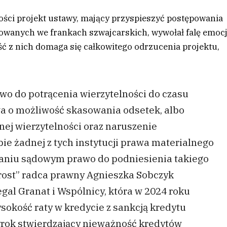
ści projekt ustawy, mający przyspieszyć postępowania
wanych we frankach szwajcarskich, wywołał falę emocj
ć z nich domaga się całkowitego odrzucenia projektu,
wo do potrącenia wierzytelności do czasu
wa o możliwość skasowania odsetek, albo
ej wierzytelności oraz naruszenie
e żadnej z tych instytucji prawa materialnego
waniu sądowym prawo do podniesienia takiego
rost” radca prawny Agnieszka Sobczyk
gal Granat i Wspólnicy, która w 2024 roku
sokość raty w kredycie z sankcją kredytu
rok stwierdzający nieważność kredytów