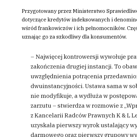
Przygotowany przez Ministerstwo Sprawiedliwo
dotyczące kredytów indeksowanych i denomino
wśród frankowiczów i ich pełnomocników. Częś
uznając go za szkodliwy dla konsumentów.
– Najwięcej kontrowersji wywołuje pra
zakończenia drugiej instancji. To oba
uwzględnienia potrącenia przedawnion
dwuinstancyjności. Ustawa sama w sobi
nie modyfikuje, a wydłuża w postępo
zarzutu – stwierdza w rozmowie z „Wp
z Kancelarii Radców Prawnych K & L Le
uzyskała pierwszy wyrok ustalający wy
darmowego oraz pierwszy grupowy wy