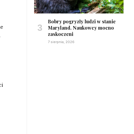
Bobry pogryzły ludzi w stanie
ie
Maryland. Naukowcy mocno
zaskoczeni
,
7 sierpnia, 2026
ci