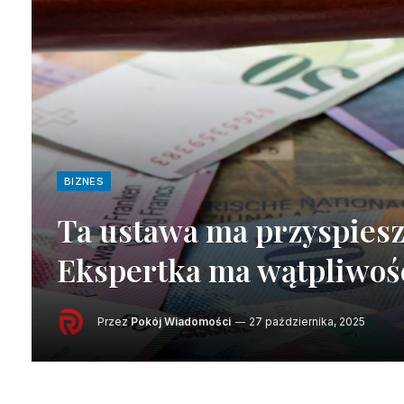
BIZNES
Ta ustawa ma przyspies
Ekspertka ma wątpliwośc
Przez
Pokój Wiadomości
27 października, 2025