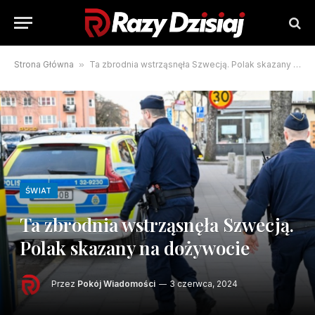
Strona Główna
»
Ta zbrodnia wstrząsnęła Szwecją. Polak skazany na dożywocie
ŚWIAT
Ta zbrodnia wstrząsnęła Szwecją.
Polak skazany na dożywocie
Przez
Pokój Wiadomości
3 czerwca, 2024