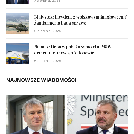
7 sierpnia, 2026
Białystok: Incydent z wojskowym śmigłowcem?
Żandarmeria bada sprawę
6 sierpnia, 2026
Niemcy: Dron w pobliżu samolotu. MSW
dementuje, mówią o Antonowie
6 sierpnia, 2026
NAJNOWSZE WIADOMOŚCI