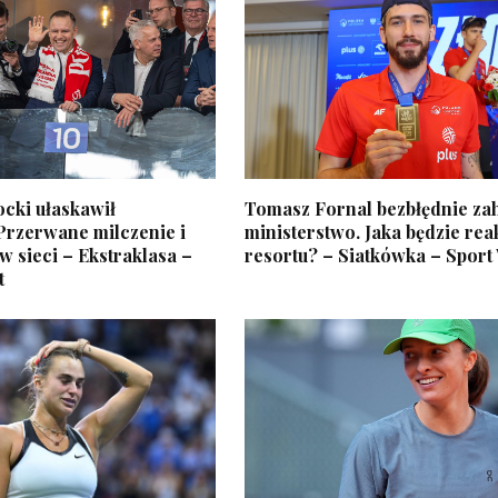
cki ułaskawił
Tomasz Fornal bezbłędnie za
Przerwane milczenie i
ministerstwo. Jaka będzie rea
 sieci – Ekstraklasa –
resortu? – Siatkówka – Sport
t