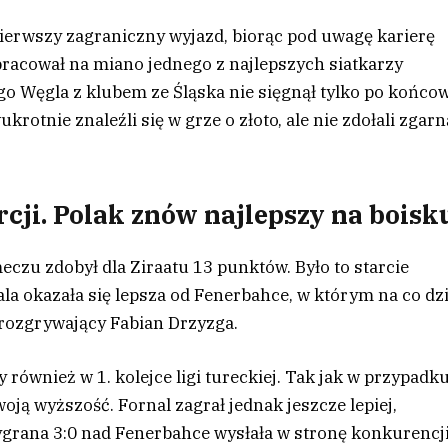
pierwszy zagraniczny wyjazd, biorąc pod uwagę karierę
pracował na miano jednego z najlepszych siatkarzy
go Węgla z klubem ze Śląska nie sięgnął tylko po końco
krotnie znaleźli się w grze o złoto, ale nie zdołali zgar
cji. Polak znów najlepszy na boisk
czu zdobył dla Ziraatu 13 punktów. Było to starcie
la okazała się lepsza od Fenerbahce, w którym na co dz
 rozgrywający Fabian Drzyzga.
również w 1. kolejce ligi tureckiej. Tak jak w przypadk
oją wyższość. Fornal zagrał jednak jeszcze lepiej,
grana 3:0 nad Fenerbahce wysłała w stronę konkurencj