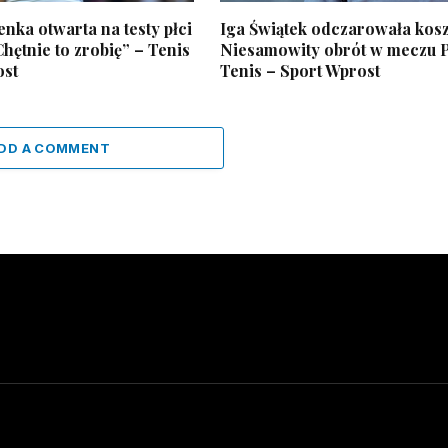
nka otwarta na testy płci
Iga Świątek odczarowała kos
Chętnie to zrobię” – Tenis
Niesamowity obrót w meczu P
ost
Tenis – Sport Wprost
DD A COMMENT