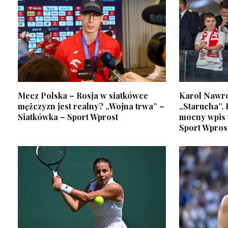
Mecz Polska – Rosja w siatkówce
Karol Nawro
mężczyzn jest realny? „Wojna trwa” –
„Starucha”. 
Siatkówka – Sport Wprost
mocny wpis w
Sport Wpros