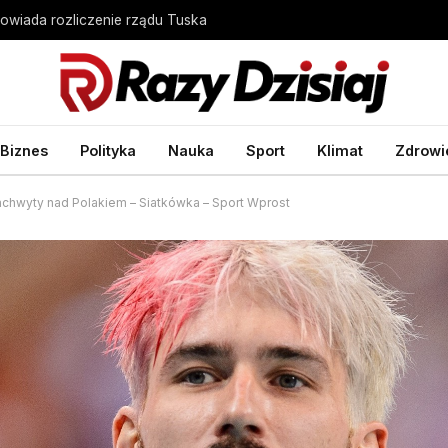
owiada rozliczenie rządu Tuska
Biznes
Polityka
Nauka
Sport
Klimat
Zdrowi
achwyty nad Polakiem – Siatkówka – Sport Wprost