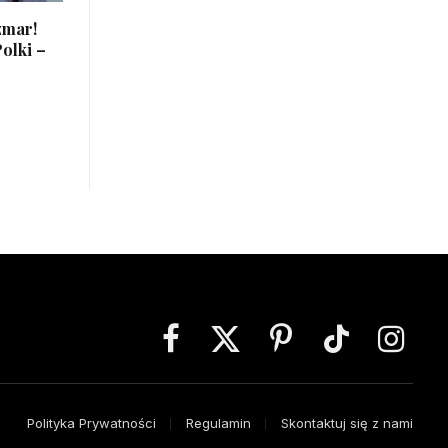
zmar!
olki –
Facebook
X
Pinterest
TikTok
Instagra
(Twitter)
Polityka Prywatności
Regulamin
Skontaktuj się z nami