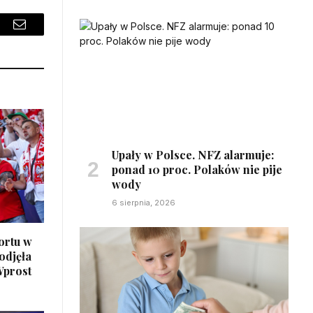
sApp
Email
Upały w Polsce. NFZ alarmuje:
ponad 10 proc. Polaków nie pije
wody
6 sierpnia, 2026
ortu w
odjęła
Wprost