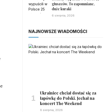
głuszców. To zapomniane,
duże kuraki
6 sierpnia, 2026
NAJNOWSZE WIADOMOŚCI
ę
ce
Ukrainiec chciał dostać się za
łapówkę do Polski. Jechał na
koncert The Weekend
6 sierpnia, 2026