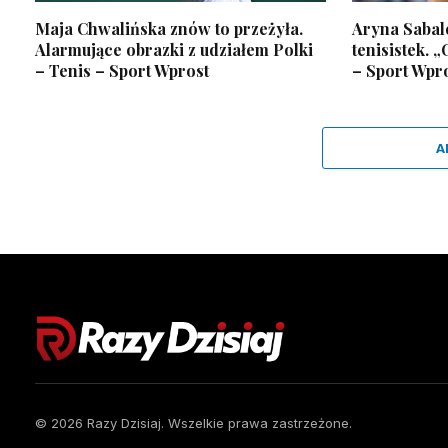
Maja Chwalińska znów to przeżyła.
Aryna Sabale
Alarmujące obrazki z udziałem Polki
tenisistek. „
– Tenis – Sport Wprost
– Sport Wpr
A
© 2026 Razy Dzisiaj. Wszelkie prawa zastrzeżone.