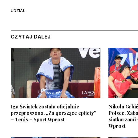
UDZIAŁ
CZYTAJ DALEJ
Iga Świątek została oficjalnie
Nikola Grbi
przeproszona. „Za gorszące epitety”
Polsce. Zab
– Tenis – Sport Wprost
siatkarzami 
Wprost