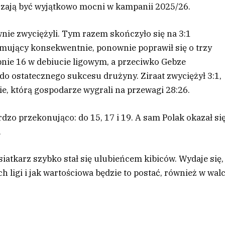
erzają być wyjątkowo mocni w kampanii 2025/26.
ownie zwyciężyli. Tym razem skończyło się na 3:1
yjmujący konsekwentnie, ponownie poprawił się o trzy
pnie 16 w debiucie ligowym, a przeciwko Gebze
do ostatecznego sukcesu drużyny. Ziraat zwyciężył 3:1,
ie, którą gospodarze wygrali na przewagi 28:26.
dzo przekonująco: do 15, 17 i 19. A sam Polak okazał si
.
iatkarz szybko stał się ulubieńcem kibiców. Wydaje się,
ch ligi i jak wartościowa będzie to postać, również w wal