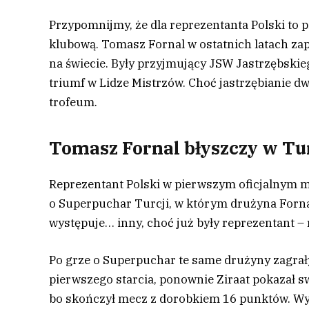
Przypomnijmy, że dla reprezentanta Polski to 
klubową. Tomasz Fornal w ostatnich latach za
na świecie. Były przyjmujący JSW Jastrzębskie
triumf w Lidze Mistrzów. Choć jastrzębianie dwu
trofeum.
Tomasz Fornal błyszczy w Tur
Reprezentant Polski w pierwszym oficjalnym me
o Superpuchar Turcji, w którym drużyna Forna
występuje… inny, choć już były reprezentant –
Po grze o Superpuchar te same drużyny zagrały 
pierwszego starcia, ponownie Ziraat pokazał sw
bo skończył mecz z dorobkiem 16 punktów. Wy