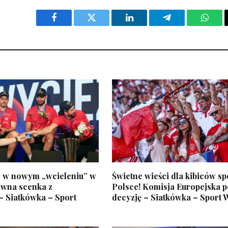
Facebook
Twitter
LinkedIn
Telegram
What
ć w nowym „wcieleniu” w
Świetne wieści dla kibiców sp
awna scenka z
Polsce! Komisja Europejska p
– Siatkówka – Sport
decyzję – Siatkówka – Sport 