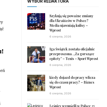
WYBÓR REDAKTORA
Szykują się poważne zmiany
dla Ukraińców w Polsce?
wy
Media ujawniają kulisy –
nąć
Wprost
6 sierpnia, 2026
Iga Świątek została oficjalnie
u!
przeproszona. „Za gorszące
epitety” – Tenis – Sport Wprost
6 sierpnia, 2026
ień
kiedy dojazd do pracy wlicza
się do czasu pracy? – Biznes
Wprost
u
6 sierpnia, 2026
i
Leśnicy wypuścili w Polsce 25