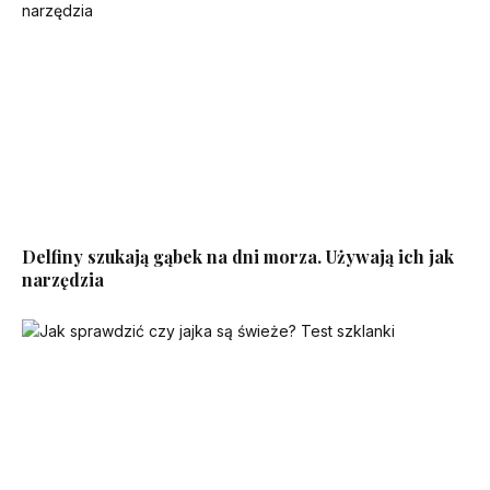
Delfiny szukają gąbek na dni morza. Używają ich jak
narzędzia