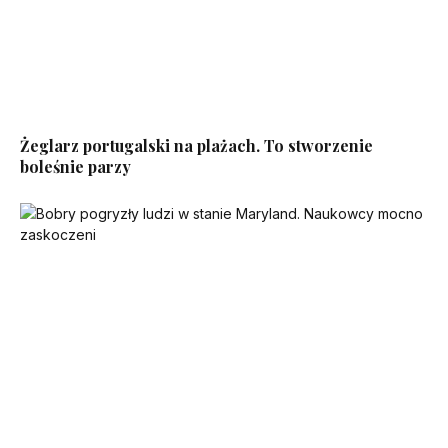
Żeglarz portugalski na plażach. To stworzenie
boleśnie parzy