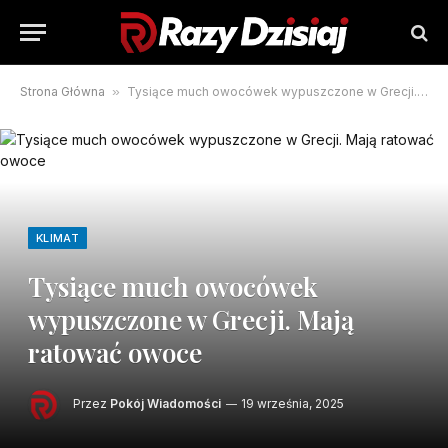
Strona Główna
»
Tysiące much owocówek wypuszczone w Grecji. Mają ratować owoce
KLIMAT
Tysiące much owocówek
wypuszczone w Grecji. Mają
ratować owoce
Przez
Pokój Wiadomości
19 września, 2025