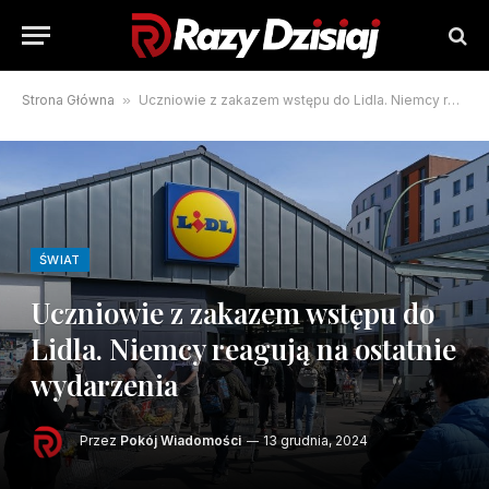
Strona Główna
»
Uczniowie z zakazem wstępu do Lidla. Niemcy reagują na ostatnie wydarzenia
ŚWIAT
Uczniowie z zakazem wstępu do
Lidla. Niemcy reagują na ostatnie
wydarzenia
Przez
Pokój Wiadomości
13 grudnia, 2024