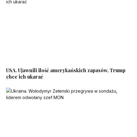
USA. Ujawnili ilość amerykańskich zapasów, Trump
chce ich ukarać