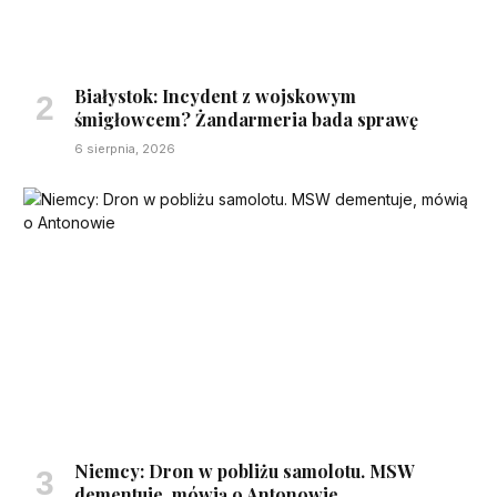
Białystok: Incydent z wojskowym
śmigłowcem? Żandarmeria bada sprawę
6 sierpnia, 2026
Niemcy: Dron w pobliżu samolotu. MSW
dementuje, mówią o Antonowie