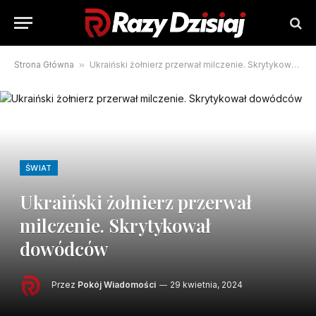
Strona Główna
»
Ukraiński żołnierz przerwał milczenie. Skrytykował dowódców
ŚWIAT
Ukraiński żołnierz przerwał
milczenie. Skrytykował
dowódców
Przez
Pokój Wiadomości
29 kwietnia, 2024