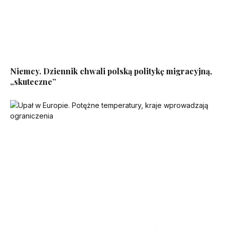
Niemcy. Dziennik chwali polską politykę migracyjną,
„skuteczne”