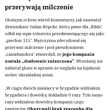
przerywają milczenie
Głośnym echem wśród komentarzy, jak zauważył
dziennikarz Julian Röpcke, który pisze dla „Bilda”,
odbił się wpis żołnierza przedstawiającego się jako
„piechur 115”. Mężczyzna zdecydował się
przerwać milczenie i pod pseudonimem
„canisbandera” stwierdził, że
jego kompania
została „dosłownie zniszczona”
. Wcześniej nie
zabierał głosu w sprawie ze względu na lojalność
wobec ukraińskiej armii.
„W ciągu dwóch miesięcy w brygadzie widziałem
brygadiera i dowódcę dokładnie 0 razy. Tyle samo
razy widziałem dowódcę kompanii i jego
zastępców.
Okazywali brak szacunku dla