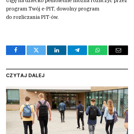
Ulgę na dziecko pełnoletnie można rozliczyć przez
program Twój e-PIT, dowolny program
do rozliczania PIT-ów.
Facebook
Twitter
LinkedIn
Telegram
WhatsApp
Email
CZYTAJ DALEJ