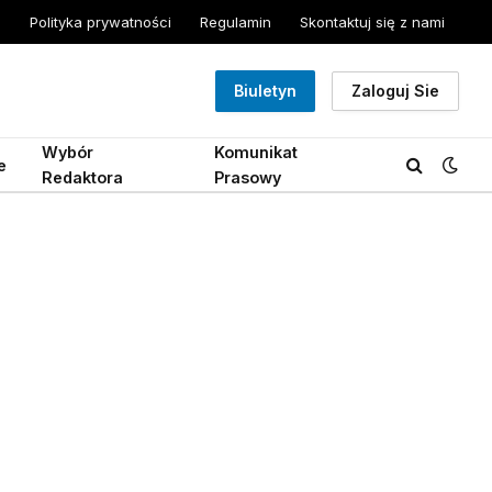
Polityka prywatności
Regulamin
Skontaktuj się z nami
Biuletyn
Zaloguj Sie
Wybór
Komunikat
e
Redaktora
Prasowy