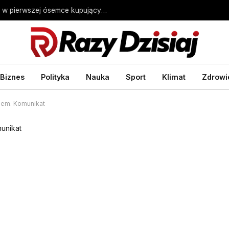
Nieruchomości w Hiszpanii drożeją. Polacy w pierwszej ósemce kupujących – Biznes Wprost
Biznes
Polityka
Nauka
Sport
Klimat
Zdrowi
mlem. Komunikat