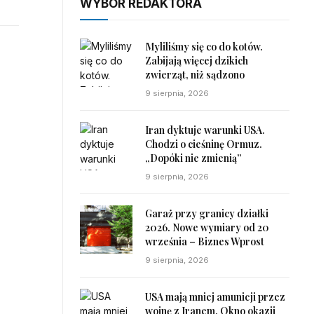
WYBÓR REDAKTORA
Myliliśmy się co do kotów.
Zabijają więcej dzikich
zwierząt, niż sądzono
9 sierpnia, 2026
Iran dyktuje warunki USA.
Chodzi o cieśninę Ormuz.
„Dopóki nie zmienią”
9 sierpnia, 2026
Garaż przy granicy działki
2026. Nowe wymiary od 20
września – Biznes Wprost
9 sierpnia, 2026
USA mają mniej amunicji przez
wojnę z Iranem. Okno okazji