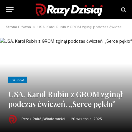
Strona Główna
»
USA. Karol Rubin z GROM zginął podczas ćwiczeń. „Serce pękło”
POLSKA
USA. Karol Rubin z GROM zginął
podczas ćwiczeń. „Serce pękło”
Przez
Pokój Wiadomości
20 września, 2025