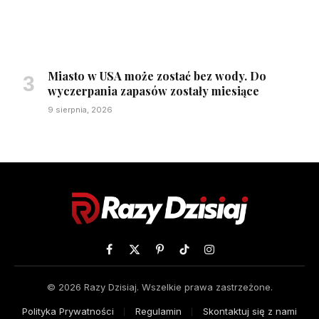
Miasto w USA może zostać bez wody. Do
wyczerpania zapasów zostały miesiące
9 sierpnia, 2026
Facebook
X
Pinterest
TikTok
Instagram
(Twitter)
© 2026 Razy Dzisiaj. Wszelkie prawa zastrzeżone.
Polityka Prywatności
Regulamin
Skontaktuj się z nami