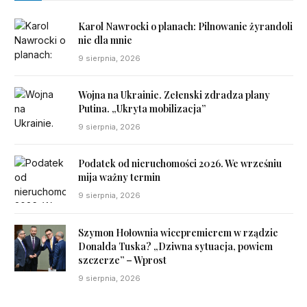
Karol Nawrocki o planach: Pilnowanie żyrandoli
nie dla mnie
9 sierpnia, 2026
Wojna na Ukrainie. Zełenski zdradza plany
Putina. „Ukryta mobilizacja”
9 sierpnia, 2026
Podatek od nieruchomości 2026. We wrześniu
mija ważny termin
9 sierpnia, 2026
Szymon Hołownia wicepremierem w rządzie
Donalda Tuska? „Dziwna sytuacja, powiem
szczerze” – Wprost
9 sierpnia, 2026