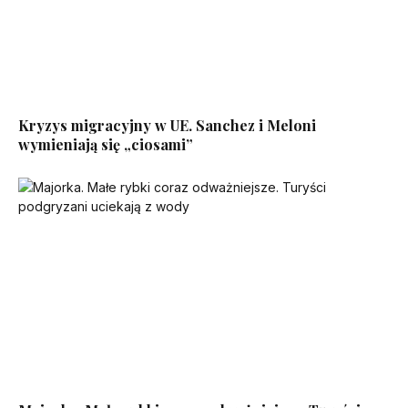
Kryzys migracyjny w UE. Sanchez i Meloni
wymieniają się „ciosami”