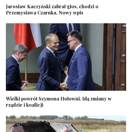
Jarosław Kaczyński zabrał głos, chodzi o
Przemysława Czarnka. Nowy wpis
Wielki powrót Szymona Hołowni. Idą zmiany w
rządzie i koalicji