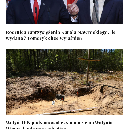
Rocznica zaprzysiężenia Karola Nawrockiego. Ile
wydano? Tomczyk chce wyjaśnień
Wołyń. IPN podsumował ekshumacje na Wołyniu.
Wiemy, kiedy pogrzeb ofiar