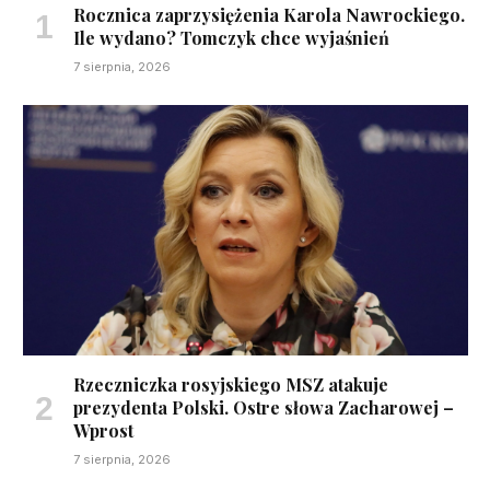
Rocznica zaprzysiężenia Karola Nawrockiego.
Ile wydano? Tomczyk chce wyjaśnień
7 sierpnia, 2026
Rzeczniczka rosyjskiego MSZ atakuje
prezydenta Polski. Ostre słowa Zacharowej –
Wprost
7 sierpnia, 2026