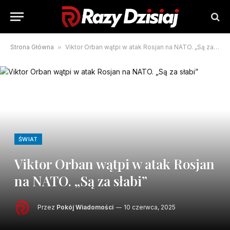
Strona Główna
»
Viktor Orban wątpi w atak Rosjan na NATO. „Są za słabi”
ŚWIAT
Viktor Orban wątpi w atak Rosjan
na NATO. „Są za słabi”
Przez
Pokój Wiadomości
10 czerwca, 2025