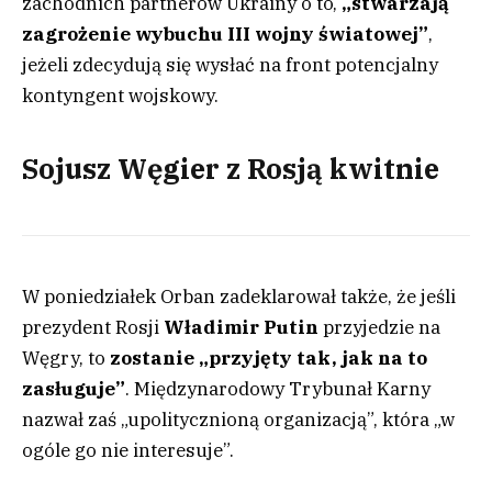
zachodnich partnerów Ukrainy o to,
„stwarzają
zagrożenie wybuchu III wojny światowej”
,
jeżeli zdecydują się wysłać na front potencjalny
kontyngent wojskowy.
Sojusz Węgier z Rosją kwitnie
W poniedziałek Orban zadeklarował także, że jeśli
prezydent Rosji
Władimir Putin
przyjedzie na
Węgry, to
zostanie „przyjęty tak, jak na to
zasługuje”
. Międzynarodowy Trybunał Karny
nazwał zaś „upolitycznioną organizacją”, która „w
ogóle go nie interesuje”.