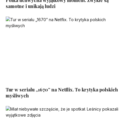
Polka uchwyciła wyjątkowy moment. Zwykle są
samotne i unikają ludzi
Tur w serialu „1670” na Netflix. To krytyka polskich
myśliwych