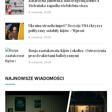
Katarzyna Janowska: nad tragedią kobiet z
Zieleniaka zapadła wieloletnia cisza
8 sierpnia, 2026
Ukraina straciła impet? Decyzje USA i kryzys
polityczny osłabiły Kijów – Wprost
8 sierpnia, 2026
Rosja zaatakowała Kijów i okolice. Ostrzeżenia
przed rakietami balistycznymi
8 sierpnia, 2026
NAJNOWSZE WIADOMOŚCI