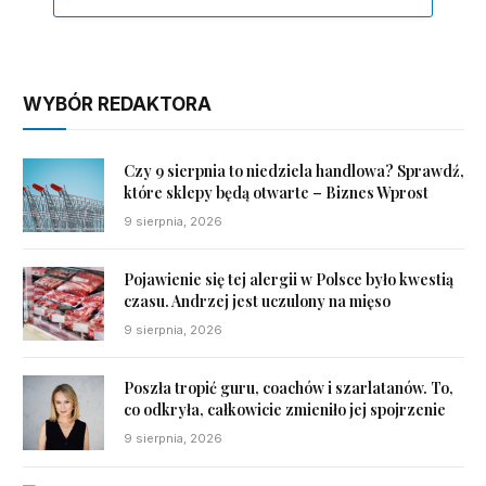
WYBÓR REDAKTORA
Czy 9 sierpnia to niedziela handlowa? Sprawdź,
które sklepy będą otwarte – Biznes Wprost
9 sierpnia, 2026
Pojawienie się tej alergii w Polsce było kwestią
czasu. Andrzej jest uczulony na mięso
9 sierpnia, 2026
Poszła tropić guru, coachów i szarlatanów. To,
co odkryła, całkowicie zmieniło jej spojrzenie
9 sierpnia, 2026