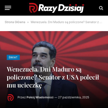
Strona Główna
»
Wenezuela. Dni Maduro są policzone? Senator z USA polecił mu ucieczkę
ŚWIAT
Wenezuela. Dni Maduro są
policzone? Senator z USA polecił
mu ucieczkę
Przez
Pokój Wiadomości
27 października, 2025