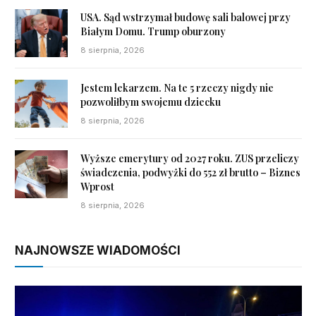
USA. Sąd wstrzymał budowę sali balowej przy
Białym Domu. Trump oburzony
8 sierpnia, 2026
Jestem lekarzem. Na te 5 rzeczy nigdy nie
pozwoliłbym swojemu dziecku
8 sierpnia, 2026
Wyższe emerytury od 2027 roku. ZUS przeliczy
świadczenia, podwyżki do 552 zł brutto – Biznes
Wprost
8 sierpnia, 2026
NAJNOWSZE WIADOMOŚCI