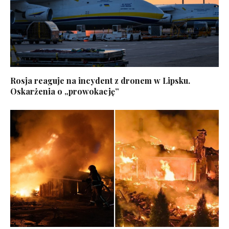
Rosja reaguje na incydent z dronem w Lipsku.
Oskarżenia o „prowokację”