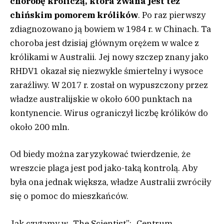
chorobę króliczą, która zwana jest też
chińskim pomorem królików
. Po raz pierwszy
zdiagnozowano ją bowiem w 1984 r. w Chinach. Ta
choroba jest dzisiaj głównym orężem w walce z
królikami w Australii. Jej nowy szczep znany jako
RHDV1 okazał się niezwykle śmiertelny i wysoce
zaraźliwy. W 2017 r. został on wypuszczony przez
władze australijskie w około 600 punktach na
kontynencie. Wirus ograniczył liczbę królików do
około 200 mln.
Od biedy można zaryzykować twierdzenie, że
wreszcie plaga jest pod jako-taką kontrolą. Aby
była ona jednak większa, władze Australii zwróciły
się o pomoc do mieszkańców.
Jak czytamy w „The Scientist”: „Centrum