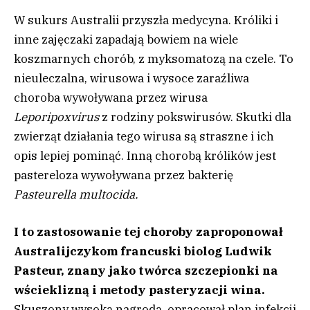
W sukurs Australii przyszła medycyna. Króliki i
inne zajęczaki zapadają bowiem na wiele
koszmarnych chorób, z myksomatozą na czele. To
nieuleczalna, wirusowa i wysoce zaraźliwa
choroba wywoływana przez wirusa
Leporipoxvirus
z rodziny pokswirusów. Skutki dla
zwierząt działania tego wirusa są straszne i ich
opis lepiej pominąć. Inną chorobą królików jest
pastereloza wywoływana przez bakterię
Pasteurella multocida.
I to zastosowanie tej choroby zaproponował
Australijczykom francuski biolog Ludwik
Pasteur, znany jako twórca szczepionki na
wścieklizną i metody pasteryzacji wina.
Skuszony wysoką nagrodą, opracował plan infekcji