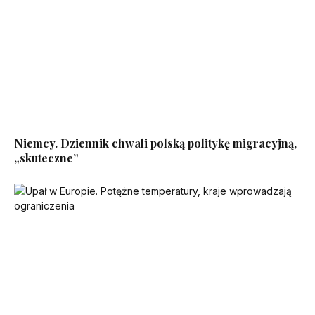
Niemcy. Dziennik chwali polską politykę migracyjną,
„skuteczne”