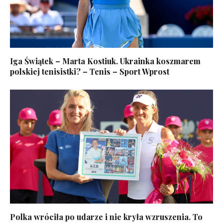
Iga Świątek – Marta Kostiuk. Ukrainka koszmarem
polskiej tenisistki? – Tenis – Sport Wprost
Polka wróciła po udarze i nie kryła wzruszenia. To