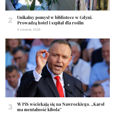
Unikalny pomysł w bibliotece w Gdyni.
Prowadzą hotel i szpital dla roślin
9 sierpnia, 2026
W PiS wściekają się na Nawrockiego. „Karol
ma mentalność kibola”