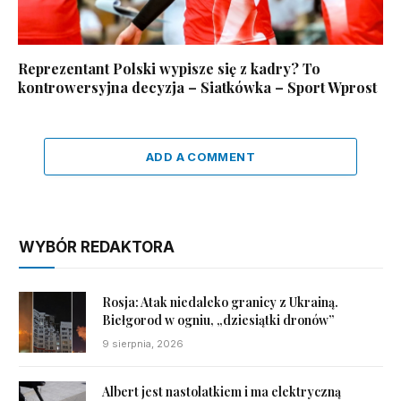
Reprezentant Polski wypisze się z kadry? To
kontrowersyjna decyzja – Siatkówka – Sport Wprost
ADD A COMMENT
WYBÓR REDAKTORA
Rosja: Atak niedaleko granicy z Ukrainą.
Biełgorod w ogniu, „dziesiątki dronów”
9 sierpnia, 2026
Albert jest nastolatkiem i ma elektryczną