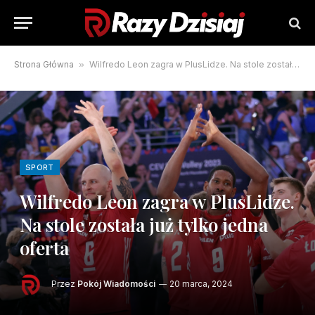
Strona Główna
»
Wilfredo Leon zagra w PlusLidze. Na stole została już tylko jedna oferta
SPORT
Wilfredo Leon zagra w PlusLidze.
Na stole została już tylko jedna
oferta
Przez
Pokój Wiadomości
20 marca, 2024