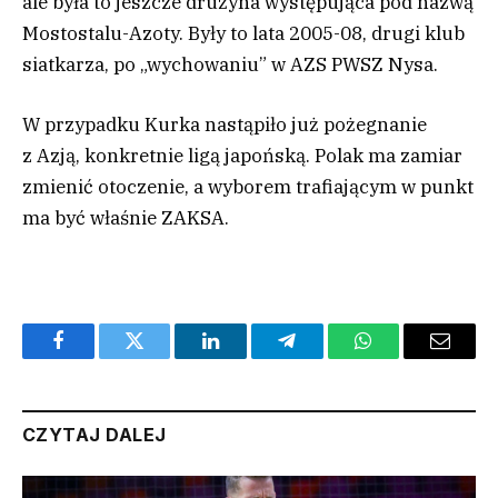
ale była to jeszcze drużyna występująca pod nazwą
Mostostalu-Azoty. Były to lata 2005-08, drugi klub
siatkarza, po „wychowaniu” w AZS PWSZ Nysa.
W przypadku Kurka nastąpiło już pożegnanie
z Azją, konkretnie ligą japońską. Polak ma zamiar
zmienić otoczenie, a wyborem trafiającym w punkt
ma być właśnie ZAKSA.
Facebook
Twitter
LinkedIn
Telegram
WhatsApp
Email
CZYTAJ DALEJ