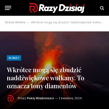
Strona Główna
»
Wkrótce mogą się zbudzić naddźwiękowe wulkany. To oznacza tony diamentów
KLIMAT
Wkrótce mogą się zbudzić
naddźwiękowe wulkany. To
oznacza tony diamentów
Przez
Pokój Wiadomości
2 kwietnia, 2024