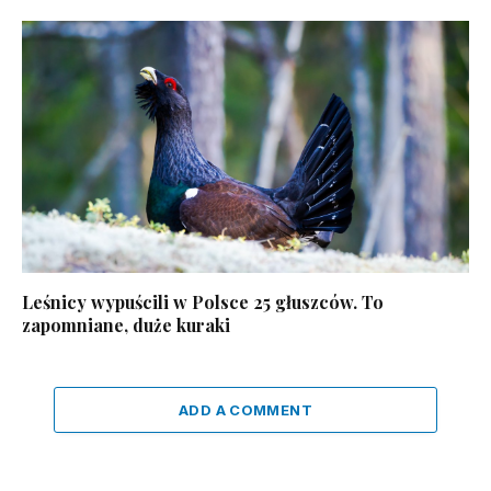
Leśnicy wypuścili w Polsce 25 głuszców. To
zapomniane, duże kuraki
ADD A COMMENT