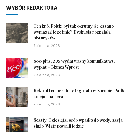
WYBÓR REDAKTORA
Ten król Polski był tak okrutny, że kazano
wymazać jego imię? Dyskusja rozpalała
historyków
7 sierpnia, 2026
800 plus. ZUS wydał ważny komunikat ws.
wypłat – Biznes Wprost
7 sierpnia, 2026
Rekord temperatury tego lata w Europie. Padła
kolejna bariera
7 sierpnia, 2026
Seksty. Dziesiątki osób wpadło do wody, akcja
służb. Wiatr powalił łodzie