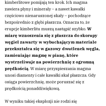
kimberlitowe pomijają ten krok. Ich magma
zawiera płyny i minerały – a nawet kawałki
częściowo nienaruszonej skały – pochodzące
bezpośrednio z głębi płaszcza. Oznacza to, że
erupcje kimberlitu muszą nastąpić szybko.
W
miarę wznoszenia się z płaszcza do skorupy
węgiel zawarty w wybuchającym materiale
przekształca się w gazowy dwutlenek węgla,
zamieniając magmę w pianę, które
wystrzeliwuje na powierzchnię z ogromną
prędkością
. W miarę przyspieszania magma
unosi diamenty i całe kawałki skał płaszcza. Gdy
osiąga powierzchnię, może poruszać się z
prędkością ponaddźwiękową.
W wyniku takiej eksplozji nie rodzi się