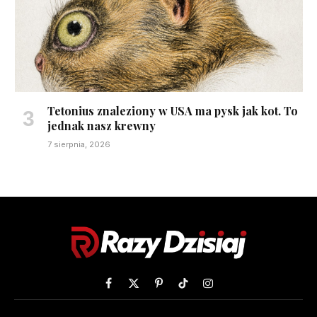
Tetonius znaleziony w USA ma pysk jak kot. To
jednak nasz krewny
7 sierpnia, 2026
Facebook
X
Pinterest
TikTok
Instagram
(Twitter)