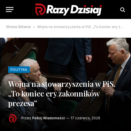
Strona Główna
»
Wojna na stowarzyszenia w PiS. „To koniec ery zakonników prezesa”
POLITYKA
Wojna na stowarzyszenia w PiS.
„To koniec ery zakonników
prezesa”
Przez
Pokój Wiadomości
17 czerwca, 2026