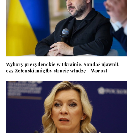
Wybory prezydenckie w Ukrainie. Sondaż ujawnił,
czy Zełenski mógłby stracić władzę – Wprost