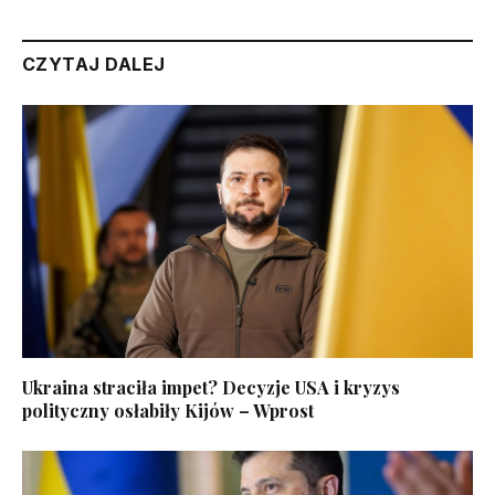
CZYTAJ DALEJ
Ukraina straciła impet? Decyzje USA i kryzys
polityczny osłabiły Kijów – Wprost