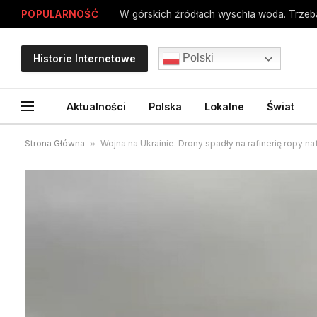
POPULARNOŚĆ
W górskich źródłach wyschła woda. Trzeba
Polski
Historie Internetowe
Aktualności
Polska
Lokalne
Świat
Strona Główna
»
Wojna na Ukrainie. Drony spadły na rafinerię ropy 