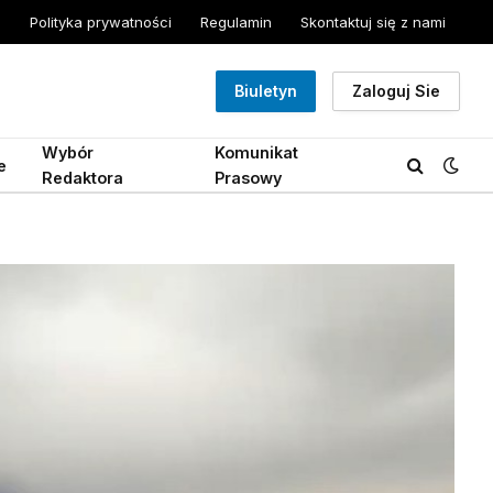
Polityka prywatności
Regulamin
Skontaktuj się z nami
Biuletyn
Zaloguj Sie
Wybór
Komunikat
e
Redaktora
Prasowy