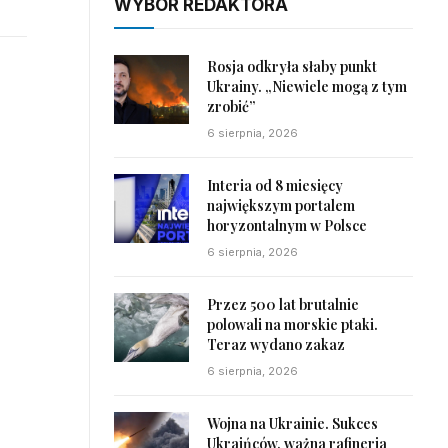
WYBÓR REDAKTORA
Rosja odkryła słaby punkt
Ukrainy. „Niewiele mogą z tym
zrobić”
6 sierpnia, 2026
Interia od 8 miesięcy
największym portalem
horyzontalnym w Polsce
6 sierpnia, 2026
Przez 500 lat brutalnie
polowali na morskie ptaki.
Teraz wydano zakaz
6 sierpnia, 2026
Wojna na Ukrainie. Sukces
Ukraińców, ważna rafineria