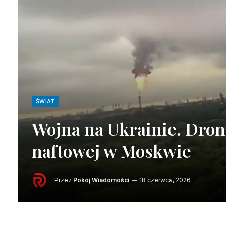
ŚWIAT
Wojna na Ukrainie. Drony
naftowej w Moskwie
Przez
Pokój Wiadomości
18 czerwca, 2026