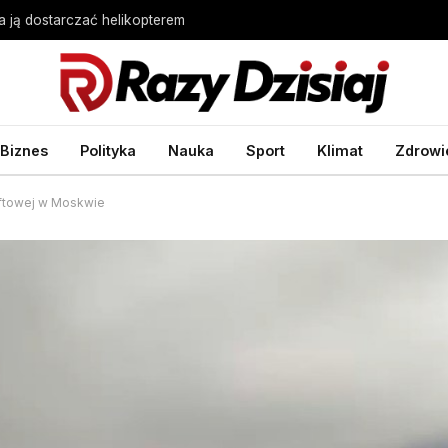
 ją dostarczać helikopterem
Biznes
Polityka
Nauka
Sport
Klimat
Zdrowi
naftowej w Moskwie