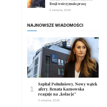
Rosji wstrzymała pracę
5 sierpnia, 2026
NAJNOWSZE WIADOMOŚCI
Szpital Południowy. Nowy wątek
afery. Renata Kaznowska
reaguje na „kolacje”
5 sierpnia, 2026