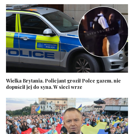
Wielka Brytania. Policjant groził Polce gazem, nie
dopuścił jej do syna. W sieci wrze