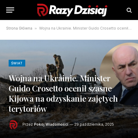
Strona Główna
»
Wojna na Ukrainie. Minister Guido Crosetto ocenił szasne Kijowa na odzyskanie zajętych terytoriów
ŚWIAT
Wojna na Ukrainie. Minister
Guido Crosetto ocenił szasne
Kijowa na odzyskanie zajętych
terytoriów
Przez
Pokój Wiadomości
29 października, 2025