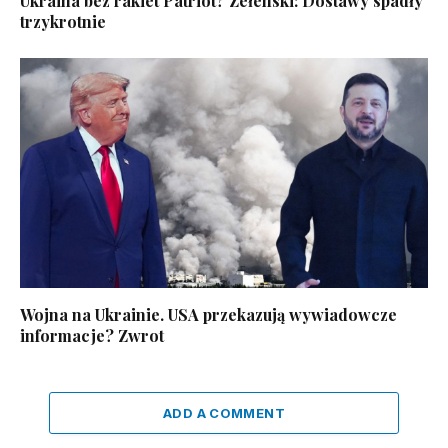
Ukraina bez rakiet Patriot? Zełenski: Dostawy spadły
trzykrotnie
Wojna na Ukrainie. USA przekazują wywiadowcze
informacje? Zwrot
ADD A COMMENT